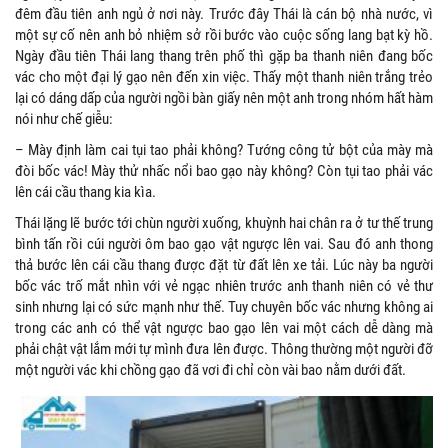
đêm đầu tiên anh ngủ ở nơi này. Trước đây Thái là cán bộ nhà nước, vì
một sự cố nên anh bỏ nhiệm sở rồi bước vào cuộc sống lang bạt kỳ hồ.
Ngày đầu tiên Thái lang thang trên phố thì gặp ba thanh niên đang bốc
vác cho một đại lý gạo nên đến xin việc. Thấy một thanh niên trắng trẻo
lại có dáng dấp của người ngồi bàn giấy nên một anh trong nhóm hất hàm
nói như chế giễu:
– Mày định làm cai tụi tao phải không? Tướng công tử bột của mày mà
đòi bốc vác! Mày thử nhấc nổi bao gạo này không? Còn tụi tao phải vác
lên cái cầu thang kia kìa.
Thái lặng lẽ bước tới chùn người xuống, khuỳnh hai chân ra ở tư thế trung
bình tấn rồi cúi người ôm bao gạo vật ngược lên vai. Sau đó anh thong
thả bước lên cái cầu thang được đặt từ đất lên xe tải. Lúc này ba người
bốc vác trố mắt nhìn với vẻ ngạc nhiên trước anh thanh niên có vẻ thư
sinh nhưng lại có sức mạnh như thế. Tuy chuyên bốc vác nhưng không ai
trong các anh có thể vật ngược bao gạo lên vai một cách dễ dàng mà
phải chật vật lắm mới tự mình đưa lên được. Thông thường một người đỡ
một người vác khi chồng gạo đã vơi đi chỉ còn vài bao nằm dưới đất.