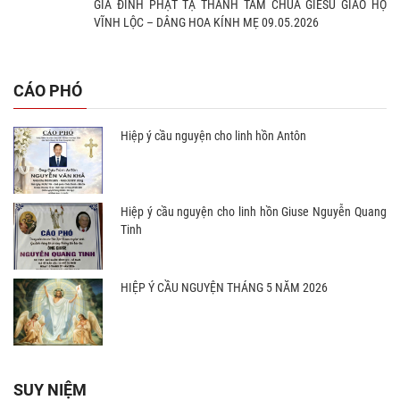
GIA ĐÌNH PHẠT TẠ THÁNH TÂM CHÚA GIÊSU GIÁO HỌ
VĨNH LỘC – DÂNG HOA KÍNH MẸ 09.05.2026
CÁO PHÓ
Hiệp ý cầu nguyện cho linh hồn Antôn
Hiệp ý cầu nguyện cho linh hồn Giuse Nguyễn Quang
Tinh
HIỆP Ý CẦU NGUYỆN THÁNG 5 NĂM 2026
SUY NIỆM