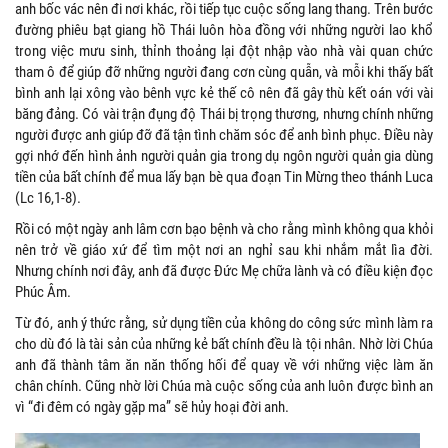
anh bốc vác nên đi nơi khác, rồi tiếp tục cuộc sống lang thang. Trên bước
đường phiêu bạt giang hồ Thái luôn hòa đồng với những người lao khổ
trong việc mưu sinh, thỉnh thoảng lại đột nhập vào nhà vài quan chức
tham ô để giúp đỡ những người đang cơn cùng quẫn, và mỗi khi thấy bất
bình anh lại xông vào bênh vực kẻ thế cô nên đã gây thù kết oán với vài
băng đảng. Có vài trận đụng độ Thái bị trọng thương, nhưng chính những
người được anh giúp đỡ đã tận tình chăm sóc để anh bình phục. Điều này
gợi nhớ đến hình ảnh người quản gia trong dụ ngôn người quản gia dùng
tiền của bất chính để mua lấy bạn bè qua đoạn Tin Mừng theo thánh Luca
(Lc 16,1-8).
Rồi có một ngày anh lâm cơn bạo bệnh và cho rằng mình không qua khỏi
nên trở về giáo xứ để tìm một nơi an nghỉ sau khi nhắm mắt lìa đời.
Nhưng chính nơi đây, anh đã được Đức Mẹ chữa lành và có điều kiện đọc
Phúc Âm.
Từ đó, anh ý thức rằng, sử dụng tiền của không do công sức mình làm ra
cho dù đó là tài sản của những kẻ bất chính đều là tội nhân. Nhờ lời Chúa
anh đã thành tâm ăn năn thống hối để quay về với những việc làm ăn
chân chính. Cũng nhờ lời Chúa mà cuộc sống của anh luôn được bình an
vì “đi đêm có ngày gặp ma” sẽ hủy hoại đời anh.