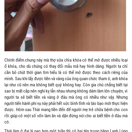
Chính điểm chung này mà thợ sửa chìa khóa có thể mở được nhiều loại
ổ khóa, cho dù chúng có thay đổi mẫu mã hay hình dáng. Người ta chỉ
cần bỏ chút thời gian tìm hiểu là có thể mở được theo cách riêng của
mình. Sau khi lấy được tiền và vàng của ông quan chức tham ô, anh khóa
lại như cũ nên ma không biết quỷ không hay. Còn gia chủ chẳng biết tại
sao bị mất cắp nên nghi kỵ lẫn nhau nhưng không dám làm lớn chuyện, vì
người ta sẽ biết tiền và vàng ở đâu mà ông có nhiều như vậy. Nhưng
người tiến hành phi vụ này phải hết sức bình tĩnh và táo bạo mới thực hiện
được. Hôm sau Thái mang tiền đến để người mẹ trẻ chữa bệnh cho con
rồi giúp cô một số vốn làm ăn và dặn đừng nói cho ai biết tiền ở đâu mà
có.
Thái làm ở đại lý gạo hơn một tuần thì có hai tên trong băng Lạnh Lùng