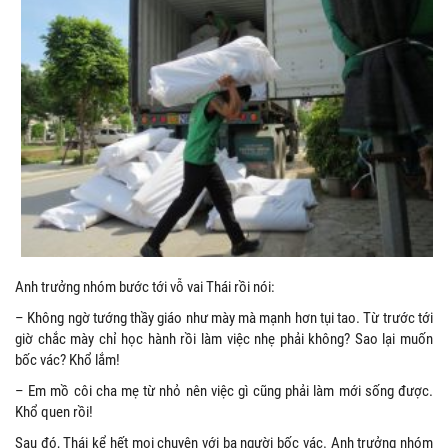
Anh trưởng nhóm bước tới vỗ vai Thái rồi nói:
– Không ngờ tướng thầy giáo như mày mà mạnh hơn tụi tao. Từ trước tới
giờ chắc mày chỉ học hành rồi làm việc nhẹ phải không? Sao lại muốn
bốc vác? Khổ lắm!
– Em mồ côi cha mẹ từ nhỏ nên việc gì cũng phải làm mới sống được.
Khổ quen rồi!
Sau đó, Thái kể hết mọi chuyện với ba người bốc vác. Anh trưởng nhóm