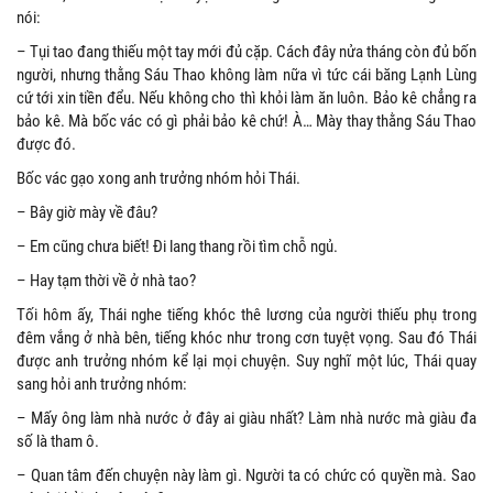
nói:
– Tụi tao đang thiếu một tay mới đủ cặp. Cách đây nửa tháng còn đủ bốn
người, nhưng thằng Sáu Thao không làm nữa vì tức cái băng Lạnh Lùng
cứ tới xin tiền đểu. Nếu không cho thì khỏi làm ăn luôn. Bảo kê chẳng ra
bảo kê. Mà bốc vác có gì phải bảo kê chứ! À… Mày thay thằng Sáu Thao
được đó.
Bốc vác gạo xong anh trưởng nhóm hỏi Thái.
– Bây giờ mày về đâu?
– Em cũng chưa biết! Đi lang thang rồi tìm chỗ ngủ.
– Hay tạm thời về ở nhà tao?
Tối hôm ấy, Thái nghe tiếng khóc thê lương của người thiếu phụ trong
đêm vắng ở nhà bên, tiếng khóc như trong cơn tuyệt vọng. Sau đó Thái
được anh trưởng nhóm kể lại mọi chuyện. Suy nghĩ một lúc, Thái quay
sang hỏi anh trưởng nhóm:
– Mấy ông làm nhà nước ở đây ai giàu nhất? Làm nhà nước mà giàu đa
số là tham ô.
– Quan tâm đến chuyện này làm gì. Người ta có chức có quyền mà. Sao