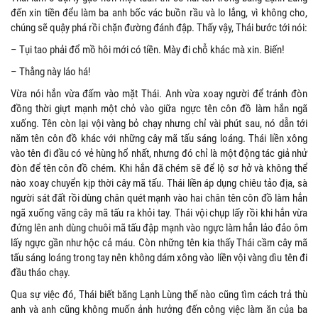
đến xin tiền đểu làm ba anh bốc vác buồn rầu và lo lắng, vì không cho,
chúng sẽ quậy phá rồi chặn đường đánh đập. Thấy vậy, Thái bước tới nói:
– Tụi tao phải đổ mồ hôi mới có tiền. Mày đi chỗ khác mà xin. Biến!
– Thằng này láo há!
Vừa nói hắn vừa đấm vào mặt Thái. Anh vừa xoay người để tránh đòn
đồng thời giựt mạnh một chỏ vào giữa ngực tên côn đồ làm hắn ngã
xuống. Tên còn lại vội vàng bỏ chạy nhưng chỉ vài phút sau, nó dẫn tới
năm tên côn đồ khác với những cây mã tấu sáng loáng. Thái liền xông
vào tên đi đầu có vẻ hùng hổ nhất, nhưng đó chỉ là một động tác giả nhử
đòn để tên côn đồ chém. Khi hắn đã chém sẽ để lộ sơ hở và không thể
nào xoay chuyển kịp thời cây mã tấu. Thái liền áp dụng chiêu tảo địa, sà
người sát đất rồi dùng chân quét mạnh vào hai chân tên côn đồ làm hắn
ngã xuống văng cây mã tấu ra khỏi tay. Thái vội chụp lấy rồi khi hắn vừa
đứng lên anh dùng chuôi mã tấu đập mạnh vào ngực làm hắn lảo đảo ôm
lấy ngực gần như hộc cả máu. Còn những tên kia thấy Thái cầm cây mã
tấu sáng loáng trong tay nên không dám xông vào liền vội vàng dìu tên đi
đầu tháo chạy.
Qua sự việc đó, Thái biết băng Lạnh Lùng thế nào cũng tìm cách trả thù
anh và anh cũng không muốn ảnh hưởng đến công việc làm ăn của ba