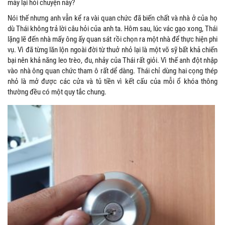
mày lại hỏi chuyện này?
Nói thế nhưng anh vẫn kể ra vài quan chức đã biến chất và nhà ở của họ
dù Thái không trả lời câu hỏi của anh ta. Hôm sau, lúc vác gạo xong, Thái
lặng lẽ đến nhà mấy ông ấy quan sát rồi chọn ra một nhà để thực hiện phi
vụ. Vì đã từng lăn lộn ngoài đời từ thuở nhỏ lại là một võ sỹ bất khả chiến
bại nên khả năng leo trèo, đu, nhảy của Thái rất giỏi. Vì thế anh đột nhập
vào nhà ông quan chức tham ô rất dể dàng. Thái chỉ dùng hai cọng thép
nhỏ là mở được các cửa và tủ tiền vì kết cấu của mỗi ổ khóa thông
thường đều có một quy tắc chung.