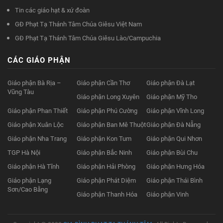
Tin các giáo hạt & xứ đoàn
GĐ Phạt Tạ Thánh Tâm Chúa Giêsu Việt Nam
GĐ Phạt Tạ Thánh Tâm Chúa Giêsu Lào/Campuchia
CÁC GIÁO PHẬN
Giáo phận Bà Rịa –
Giáo phận Cần Thơ
Giáo phận Đà Lạt
Vũng Tàu
Giáo phận Long Xuyên
Giáo phận Mỹ Tho
Giáo phận Phan Thiết
Giáo phận Phú Cường
Giáo phận Vĩnh Long
Giáo phận Xuân Lộc
Giáo phận Ban Mê Thuột
Giáo phận Đà Nẵng
Giáo phận Nha Trang
Giáo phận Kon Tum
Giáo phận Qui Nhơn
TGP Hà Nội
Giáo phận Bắc Ninh
Giáo phận Bùi Chu
Giáo phận Hà Tĩnh
Giáo phận Hải Phòng
Giáo phận Hưng Hóa
Giáo phận Lạng
Giáo phận Phát Diệm
Giáo phận Thái Bình
Sơn/Cao Bằng
Giáo phận Thanh Hóa
Giáo phận Vinh