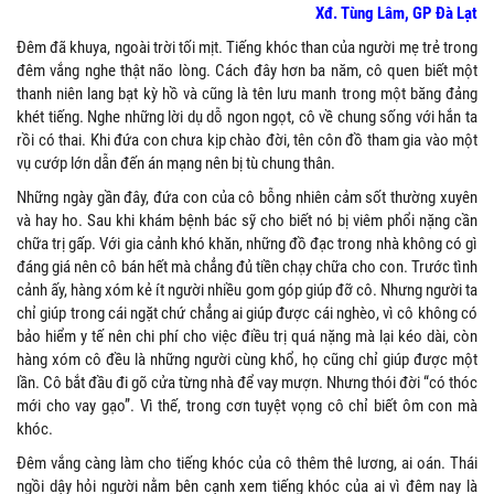
Xđ. Tùng Lâm, GP Đà Lạt
Đêm đã khuya, ngoài trời tối mịt. Tiếng khóc than của người mẹ trẻ trong
đêm vắng nghe thật não lòng. Cách đây hơn ba năm, cô quen biết một
thanh niên lang bạt kỳ hồ và cũng là tên lưu manh trong một băng đảng
khét tiếng. Nghe những lời dụ dỗ ngon ngọt, cô về chung sống với hắn ta
rồi có thai. Khi đứa con chưa kịp chào đời, tên côn đồ tham gia vào một
vụ cướp lớn dẫn đến án mạng nên bị tù chung thân.
Những ngày gần đây, đứa con của cô bỗng nhiên cảm sốt thường xuyên
và hay ho. Sau khi khám bệnh bác sỹ cho biết nó bị viêm phổi nặng cần
chữa trị gấp. Với gia cảnh khó khăn, những đồ đạc trong nhà không có gì
đáng giá nên cô bán hết mà chẳng đủ tiền chạy chữa cho con. Trước tình
cảnh ấy, hàng xóm kẻ ít người nhiều gom góp giúp đỡ cô. Nhưng người ta
chỉ giúp trong cái ngặt chứ chẳng ai giúp được cái nghèo, vì cô không có
bảo hiểm y tế nên chi phí cho việc điều trị quá nặng mà lại kéo dài, còn
hàng xóm cô đều là những người cùng khổ, họ cũng chỉ giúp được một
lần. Cô bắt đầu đi gõ cửa từng nhà để vay mượn. Nhưng thói đời “có thóc
mới cho vay gạo”. Vì thế, trong cơn tuyệt vọng cô chỉ biết ôm con mà
khóc.
Đêm vắng càng làm cho tiếng khóc của cô thêm thê lương, ai oán. Thái
ngồi dậy hỏi người nằm bên cạnh xem tiếng khóc của ai vì đêm nay là