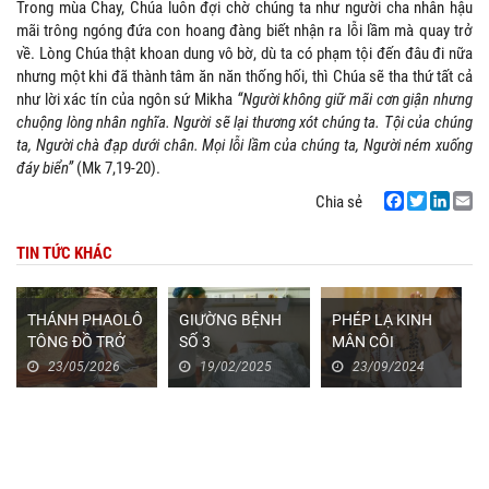
Trong mùa Chay, Chúa luôn đợi chờ chúng ta như người cha nhân hậu
mãi trông ngóng đứa con hoang đàng biết nhận ra lỗi lầm mà quay trở
về. Lòng Chúa thật khoan dung vô bờ, dù ta có phạm tội đến đâu đi nữa
nhưng một khi đã thành tâm ăn năn thống hối, thì Chúa sẽ tha thứ tất cả
như lời xác tín của ngôn sứ Mikha
“Người không giữ mãi cơn giận nhưng
chuộng lòng nhân nghĩa. Người sẽ lại thương xót chúng ta. Tội của chúng
ta, Người chà đạp dưới chân. Mọi lỗi lầm của chúng ta, Người ném xuống
đáy biển”
(Mk 7,19-20).
Chia sẻ
Facebook
Twitter
LinkedIn
Email
TIN TỨC KHÁC
THÁNH PHAOLÔ
GIƯỜNG BỆNH
PHÉP LẠ KINH
TÔNG ĐỒ TRỞ
SỐ 3
MÂN CÔI
LẠI
23/05/2026
19/02/2025
23/09/2024