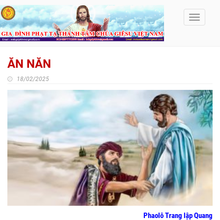
Toggle
navigati
ĂN NĂN
18/02/2025
Phaolô Trang lập Quang