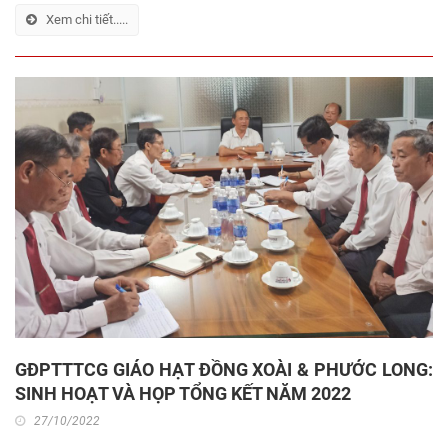
Xem chi tiết.....
GĐPTTTCG GIÁO HẠT ĐỒNG XOÀI & PHƯỚC LONG:
SINH HOẠT VÀ HỌP TỔNG KẾT NĂM 2022
27/10/2022