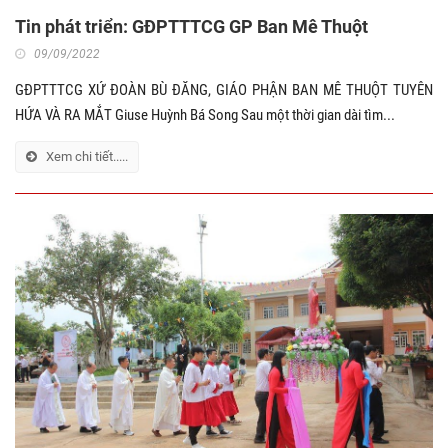
Tin phát triển: GĐPTTTCG GP Ban Mê Thuột
09/09/2022
GĐPTTTCG XỨ ĐOÀN BÙ ĐĂNG, GIÁO PHẬN BAN MÊ THUỘT TUYÊN
HỨA VÀ RA MẮT Giuse Huỳnh Bá Song Sau một thời gian dài tìm...
Xem chi tiết.....