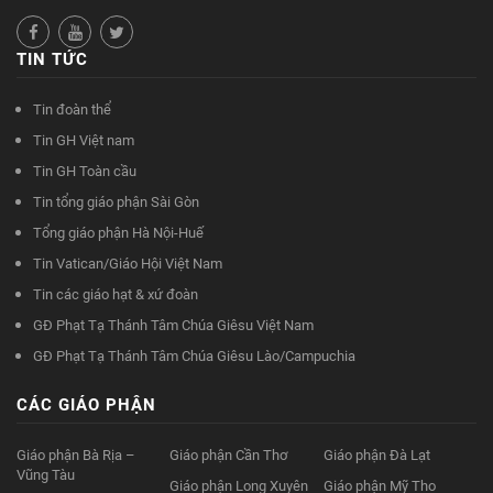
TIN TỨC
Tin đoàn thể
Tin GH Việt nam
Tin GH Toàn cầu
Tin tổng giáo phận Sài Gòn
Tổng giáo phận Hà Nội-Huế
Tin Vatican/Giáo Hội Việt Nam
Tin các giáo hạt & xứ đoàn
GĐ Phạt Tạ Thánh Tâm Chúa Giêsu Việt Nam
GĐ Phạt Tạ Thánh Tâm Chúa Giêsu Lào/Campuchia
CÁC GIÁO PHẬN
Giáo phận Bà Rịa –
Giáo phận Cần Thơ
Giáo phận Đà Lạt
Vũng Tàu
Giáo phận Long Xuyên
Giáo phận Mỹ Tho