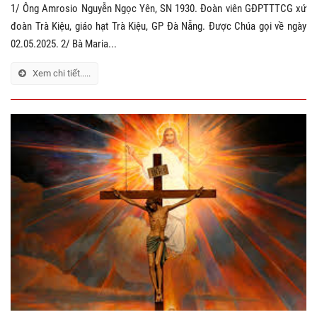
1/ Ông Amrosio Nguyễn Ngọc Yên, SN 1930. Đoàn viên GĐPTTTCG xứ
đoàn Trà Kiệu, giáo hạt Trà Kiệu, GP Đà Nẵng. Được Chúa gọi về ngày
02.05.2025. 2/ Bà Maria...
Xem chi tiết.....