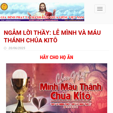
Toggle
navigati
NGẪM LỜI THẦY: LỄ MÌNH VÀ MÁU
THÁNH CHÚA KITÔ
20/06/2025
HÃY CHO HỌ ĂN