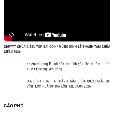
GĐPTTT CHÚA GIÊSU TGP SÀI GÒN / MỪNG KÍNH LỄ THÁNH TÂM CHÚA
GIÊSU 2026
Khiêm nhường là linh hồn của tình yêu Thánh Tâm – Đức
TGM Giuse Nguyễn Năng
GIA ĐÌNH PHẠT TẠ THÁNH TÂM CHÚA GIÊSU GIÁO HỌ
VĨNH LỘC – DÂNG HOA KÍNH MẸ 09.05.2026
CÁO PHÓ