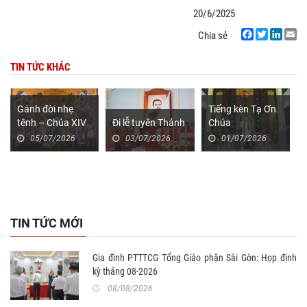
20/6/2025
Chia sẻ
Facebook
Twitter
LinkedIn
Email
TIN TỨC KHÁC
Gánh đời nhẹ
Tiếng kèn Tạ Ơn
tênh – Chúa XIV
Đi lễ tuyên Thánh
Chúa
Thường niên năm
05/07/2026
03/07/2026
01/07/2026
A
TIN TỨC MỚI
Gia đình PTTTCG Tổng Giáo phận Sài Gòn: Họp định
kỳ tháng 08-2026
08/08/2026