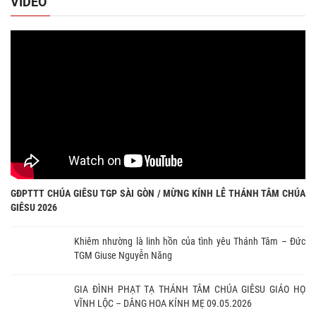
VIDEO
GĐPTTT CHÚA GIÊSU TGP SÀI GÒN / MỪNG KÍNH LỄ THÁNH TÂM CHÚA
GIÊSU 2026
Khiêm nhường là linh hồn của tình yêu Thánh Tâm – Đức
TGM Giuse Nguyễn Năng
GIA ĐÌNH PHẠT TẠ THÁNH TÂM CHÚA GIÊSU GIÁO HỌ
VĨNH LỘC – DÂNG HOA KÍNH MẸ 09.05.2026