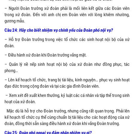
– Người Đoàn trưởng xứ đoàn phải là mối liên kết giữa các Đoàn viên
trong xứ đoàn. Đến với anh chị em Đoàn viên với lòng khiêm nhường,
gương mẫu.
Câu 24
:
Hãy cho biết nhiệm vụ chính yếu của Đoàn phó nội vụ?
– Hỗ trợ Đoàn trưởng trong việc tổ chức các sinh hoạt nội bộ của xứ
đoàn.
– Điều hành xứ đoàn khi Đoàn trưởng vắng mặt.
– Quản lý nề nếp sinh hoạt nội bộ của xứ đoàn như đồng phục, tác
phong…
– Lên kế hoạch tổ chức, trang bị tài liệu, kinh nguyện… phục vụ sinh hoạt
đạo đức trong cộng đoàn và tại các gia đình Đoàn viên.
– Xem xét đề xuất khen thưởng, kỷ luật các cá nhân và tập thể trong sinh
hoạt của xứ đoàn.
Mặc dù là hỗ trợ cho Đoàn trưởng, nhưng cũng rất quan trọng. Phải lên
kế hoạch tổ chức cụ thể cùng chuẩn bị tài liệu cho các hoạt động của xứ
đoàn, đồng thời sẵn sàng điều hành xứ đoàn khi vắng Đoàn trưởng.
Câu 25
:
Đoàn phó ngoại vụ đảm nhận nhiệm vụ gì?