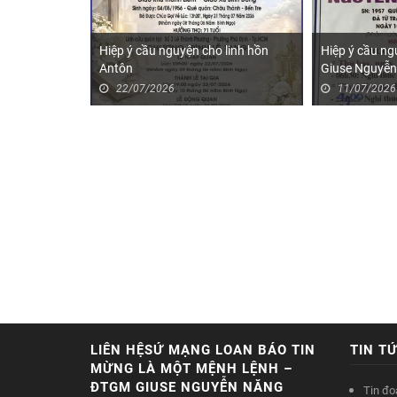
Hiệp ý cầu nguyện cho linh hồn
Hiệp ý cầu ng
Antôn
Giuse Nguyễn
22/07/2026
11/07/2026
LIÊN HỆSỨ MẠNG LOAN BÁO TIN
TIN T
MỪNG LÀ MỘT MỆNH LỆNH –
ĐTGM GIUSE NGUYỄN NĂNG
Tin đo