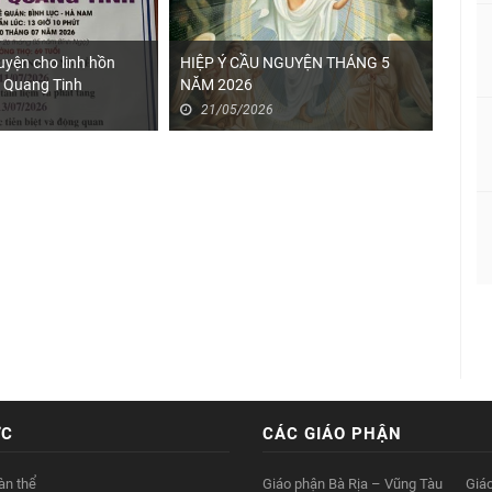
uyện cho linh hồn
HIỆP Ý CẦU NGUYỆN THÁNG 5
 Quang Tinh
NĂM 2026
HIỆP
21/05/2026
23
ỨC
CÁC GIÁO PHẬN
àn thể
Giáo phận Bà Rịa – Vũng Tàu
Giá