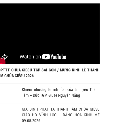
ĐPTTT CHÚA GIÊSU TGP SÀI GÒN / MỪNG KÍNH LỄ THÁNH
M CHÚA GIÊSU 2026
Khiêm nhường là linh hồn của tình yêu Thánh
Tâm – Đức TGM Giuse Nguyễn Năng
GIA ĐÌNH PHẠT TẠ THÁNH TÂM CHÚA GIÊSU
GIÁO HỌ VĨNH LỘC – DÂNG HOA KÍNH MẸ
09.05.2026