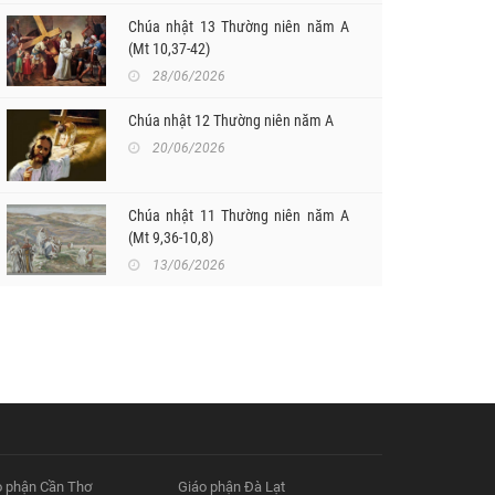
Chúa nhật 13 Thường niên năm A
(Mt 10,37-42)
ĐỨC HỒNG Y GIOAN BAOTIXITA
28/06/2026
 Ý CẦU NGUYỆN
VỪA ĐƯỢC CHÚA GỌI VỀ
/03/2026
22/03/2026
Chúa nhật 12 Thường niên năm A
20/06/2026
Chúa nhật 11 Thường niên năm A
(Mt 9,36-10,8)
13/06/2026
o phận Cần Thơ
Giáo phận Đà Lạt