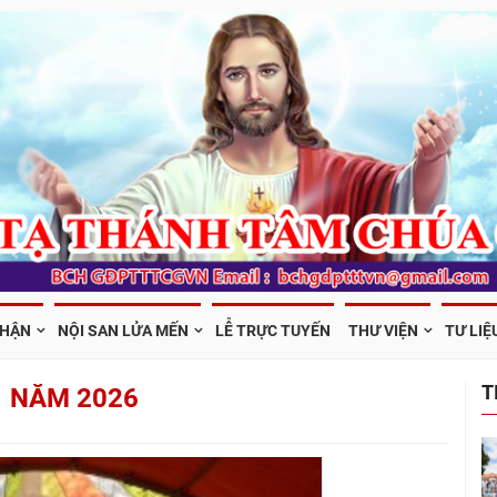
PHẬN
NỘI SAN LỬA MẾN
LỄ TRỰC TUYẾN
THƯ VIỆN
TƯ LIỆ
T
1 NĂM 2026