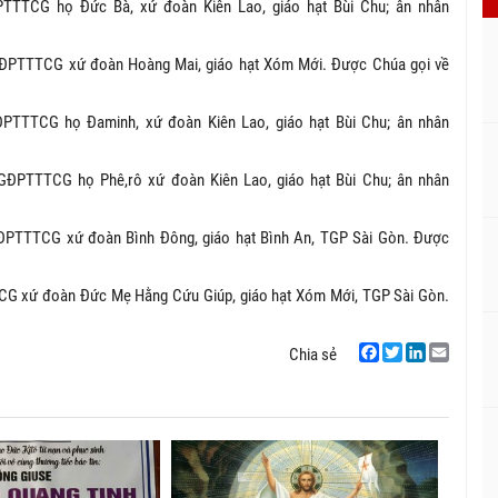
PTTTCG họ Đức Bà, xứ đoàn Kiên Lao, giáo hạt Bùi Chu; ân nhân
GĐPTTTCG xứ đoàn Hoàng Mai, giáo hạt Xóm Mới. Được Chúa gọi về
ĐPTTTCG họ Đaminh, xứ đoàn Kiên Lao, giáo hạt Bùi Chu; ân nhân
 GĐPTTTCG họ Phê,rô xứ đoàn Kiên Lao, giáo hạt Bùi Chu; ân nhân
GĐPTTTCG xứ đoàn Bình Đông, giáo hạt Bình An, TGP Sài Gòn. Được
CG xứ đoàn Đức Mẹ Hằng Cứu Giúp, giáo hạt Xóm Mới, TGP Sài Gòn.
Chia sẻ
Facebook
Twitter
LinkedIn
Email