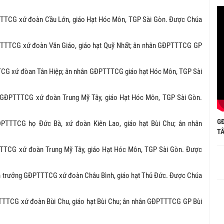
TTCG xứ đoàn Cầu Lớn, giáo Hạt Hóc Môn, TGP Sài Gòn. Được Chúa
PTTTCG xứ đoàn Văn Giáo, giáo hạt Quỹ Nhất; ân nhân GĐPTTTCG GP
TCG xứ đòan Tân Hiệp; ân nhân GĐPTTTCG giáo hạt Hóc Môn, TGP Sài
 GĐPTTTCG xứ đoàn Trung Mỹ Tây, giáo Hạt Hóc Môn, TGP Sài Gòn.
G
ĐPTTTCG họ Đức Bà, xứ đoàn Kiên Lao, giáo hạt Bùi Chu; ân nhân
TÂ
TTCG xứ đoàn Trung Mỹ Tây, giáo Hạt Hóc Môn, TGP Sài Gòn. Được
n trưởng GĐPTTTCG xứ đoàn Châu Bình, giáo hạt Thủ Đức. Được Chúa
TTTCG xứ đoàn Bùi Chu, giáo hạt Bùi Chu; ân nhân GĐPTTTCG GP Bùi