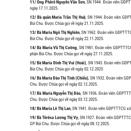
11/ Ông Phêrô Nguyễn Văn Sơn
, SN 1944. Đoàn viên GĐPT
ngày 17.11.2025.
12/ Bà quản Maria Trần Thị Huệ
, SN 1944. Đoàn viên GĐ
Bùi Chu. Được Chúa gọi về ngày 21.11.2025.
13/ Bà Maria Ngô Thị Nghiên
, SN 1962. Đoàn viên GĐPTTT
Bùi Chu. Được Chúa gọi về ngày 22.11.2025.
14/ Bà Maria Vũ Thị Cường
, SN 1981. Đoàn viên GĐPTTTCG
phận Bùi Chu. Được Chúa gọi về ngày 27.11.2025.
15/ Bà Maria Đinh Thị Vui (Hoài)
, SN 1943. Đoàn viên GĐ
Bùi Chu. Được Chúa gọi về ngày 02.12.2025
16/ Bà Maria Đào Thị Tình (Chiểu)
, SN 1932. Đoàn viên GĐ
Chu. Được Chúa gọi về ngày 02.12.2025.
17/ Bà Maria Nguyễn Thị Đào
, SN 1936. Đoàn viên GĐPTTT
Chu. Được Chúa gọi về ngày 03.12.2025.
18/ Bà Maria Lê Thị Lan
, SN 1941. Đoàn viên GĐPTTTCG xứ 
19/ Bà Têrêsa Lương Thị Vy
, SN 1927. Đoàn viên GĐPTTTC
GP Bùi Chu. Được Chúa gọi về ngày 08.12.2025.