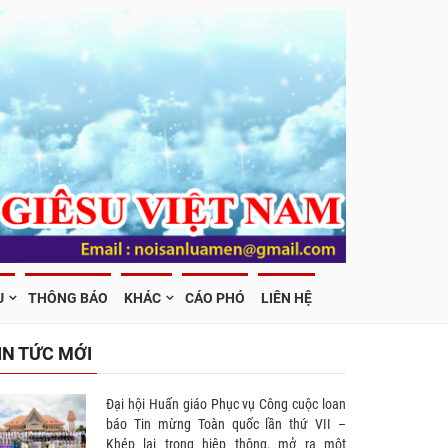
U
THÔNG BÁO
KHÁC
CÁO PHÓ
LIÊN HỆ
IN TỨC MỚI
Đại hội Huấn giáo Phục vụ Công cuộc loan
báo Tin mừng Toàn quốc lần thứ VII –
Khép lại trong hiệp thông, mở ra một