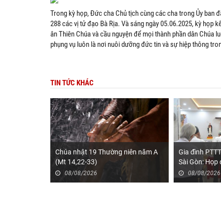
Trong kỳ họp, Đức cha Chủ tịch cùng các cha trong Ủy ban
288 các vị tử đạo Bà Rịa. Và sáng ngày 05.06.2025, kỳ họp kết
ân Thiên Chúa và cầu nguyện để mọi thành phần dân Chúa luô
phụng vụ luôn là nơi nuôi dưỡng đức tin và sự hiệp thông tr
TIN TỨC KHÁC
Chúa nhật 19 Thường niên năm A
Gia đình PTT
(Mt 14,22-33)
Sài Gòn: Họp 
2026
08/08/2026
08/08/2026