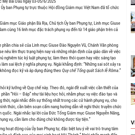
 Ủy ban Phụng tự trực thuộc Hội đồng Giám mục Việt Nam đã tổ chức
.
ám mục Giáo phận Bà Rịa, Chủ tịch Ủy ban Phụng tự, Linh mục Giuse
m cùng 16 linh mục đặc trách phụng vụ đến từ 14 giáo phận trên cả
he phần chia sẻ của Linh mục Giuse Đào Nguyên Vũ, Chánh Văn phòng
e nêu lên thực trạng hiện nay và những nhận định của giáo dân về việc
hủ nghiêm túc kỷ luật phụng tự, làm theo thói quen hay việc sáng tạo
 làm sai lệch ý nghĩa phụng vụ. Ngài khẳng định: “Những sai sót xảy ra
a không đọc kỹ và áp dụng đúng theo
Quy chế Tổng quát Sách lễ Rôma
.”
c hỏi kỹ lưỡng về Quy chế này. Theo đó, ngài đề xuất việc cần thiết của
phần “Hỏi – Đáp” như tài liệu học hỏi, nhằm phục vụ việc đào tạo và
ng thời, ngài nhắc đến sự thống nhất trong các cử hành phụng vụ, cho
hính thức, cần biên soạn cẩm nang hướng dẫn về nghi thức truyền chức
àn quốc. Ngài nhắc lại lời của Đức Tổng Giám mục Giuse Nguyễn Năng,
ụng vụ, cần làm cho đúng chứ không được tùy tiện.”
V
ớng hoạt động của Ủy ban Phụng tự, đặc biệt lưu ý về vai trò trung tâm
nguồn và đỉnh cao của mọi sinh hoạt Hội Thánh.” Ngài nhấn mạnh đến