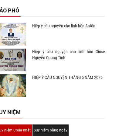
ÁO PHÓ
Hiệp ý cầu nguyện cho linh hồn Antôn
Hiệp ý cầu nguyện cho linh hồn Giuse
Nguyễn Quang Tinh
HIỆP Ý CẦU NGUYỆN THÁNG 5 NĂM 2026
ội Huấn giáo Phục vụ Công
Thứ Sáu tuần 18 Thường niên năm
loan báo Tin mừng Toàn quốc
II (Mt 16,24-28)
hứ VII – Khép lại trong hiệp
/08/2026
06/08/2026
UY NIỆM
, mở ra một hướng đi mới cho
cuộc huấn giáo Việt Nam
uy niệm Chúa nhật
Suy niệm hằng ngày