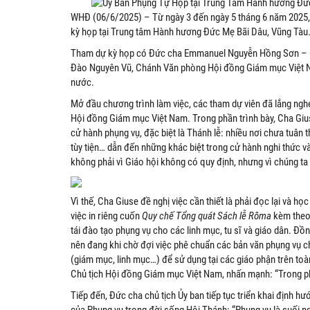
WHĐ (06/6/2025) – Từ ngày 3 đến ngày 5 tháng 6 năm 2025,
kỳ họp tại Trung tâm Hành hương Đức Mẹ Bãi Dâu, Vũng Tàu
Tham dự kỳ họp có Đức cha Emmanuel Nguyễn Hồng Sơn – Gi
Đào Nguyên Vũ, Chánh Văn phòng Hội đồng Giám mục Việt Na
nước.
Mở đầu chương trình làm việc, các tham dự viên đã lắng ng
Hội đồng Giám mục Việt Nam. Trong phần trình bày, Cha Gius
cử hành phụng vụ, đặc biệt là Thánh lễ: nhiều nơi chưa tuân t
tùy tiện… dẫn đến những khác biệt trong cử hành nghi thức và
không phải vì Giáo hội không có quy định, nhưng vì chúng t
Vì thế, Cha Giuse đề nghị việc cần thiết là phải đọc lại và họ
việc in riêng cuốn
Quy chế Tổng quát Sách lễ Rôma
kèm theo 
tái đào tạo phụng vụ cho các linh mục, tu sĩ và giáo dân. Đồ
nên đang khi chờ đợi việc phê chuẩn các bản văn phụng vụ c
(giám mục, linh mục…) để sử dụng tại các giáo phận trên to
Chủ tịch Hội đồng Giám mục Việt Nam, nhấn mạnh: “Trong ph
Tiếp đến, Đức cha chủ tịch Ủy ban tiếp tục triển khai định hư
của Phụng vụ trong đời sống Hội Thánh: “Phụng vụ là suối 