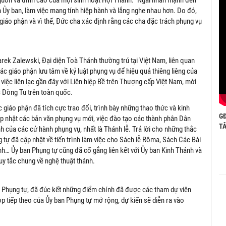
 Ủy ban, làm việc mang tính hiệp hành và lắng nghe nhau hơn. Do đó,
giáo phận và vì thế, Đức cha xác định rằng các cha đặc trách phụng vụ
k Zalewski, Đại diện Toà Thánh thường trú tại Việt Nam, liên quan
c giáo phận lưu tâm về kỷ luật phụng vụ để hiệu quả thiêng liêng của
 việc liên lạc gần đây với Liên hiệp Bề trên Thượng cấp Việt Nam, mời
c Dòng Tu trên toàn quốc.
 giáo phận đã tích cực trao đổi, trình bày những thao thức và kinh
G
ập nhật các bản văn phụng vụ mới, việc đào tạo các thành phân Dân
TÂ
h của các cử hành phụng vụ, nhất là Thánh lễ. Trả lời cho những thắc
tự đã cập nhật về tiến trình làm việc cho Sách lễ Rôma, Sách Các Bài
h… Ủy ban Phụng tự cũng đã cố gắng liên kết với Ủy ban Kinh Thánh và
uy tắc chung về nghệ thuật thánh.
 Phụng tự, đã đúc kết những điểm chính đã được các tham dự viên
p tiếp theo của Ủy ban Phụng tự mở rộng, dự kiến sẽ diễn ra vào