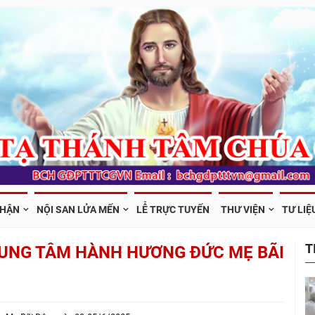
PHẬN
NỘI SAN LỬA MẾN
LỄ TRỰC TUYẾN
THƯ VIỆN
TƯ LIỆ
T
RUNG TÂM HÀNH HƯƠNG ĐỨC MẸ BÃI