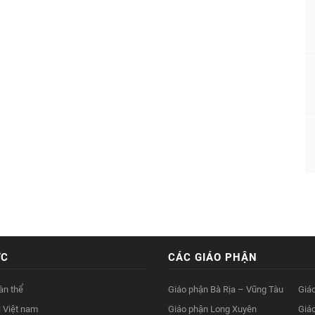
ỨC
CÁC GIÁO PHẬN
àn thể
Giáo phận Bà Rịa – Vũng Tàu
Giá
 Việt nam
Giáo phận Long Xuyên
Giá