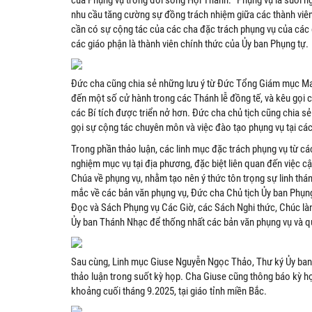
nhu cầu tăng cường sự đồng trách nhiệm giữa các thành viên
cần có sự cộng tác của các cha đặc trách phụng vụ của các 
các giáo phận là thành viên chính thức của Ủy ban Phụng tự.
Đức cha cũng chia sẻ những lưu ý từ Đức Tổng Giám mục Mare
đến một số cử hành trong các Thánh lễ đồng tế, và kêu gọi cá
các Bí tích được triển nở hơn. Đức cha chủ tịch cũng chia sẻ
gọi sự cộng tác chuyên môn và việc đào tạo phụng vụ tại cá
Trong phần thảo luận, các linh mục đặc trách phụng vụ từ các
nghiệm mục vụ tại địa phương, đặc biệt liên quan đến việc c
Chúa về phụng vụ, nhằm tạo nên ý thức tôn trọng sự linh thán
mắc về các bản văn phụng vụ, Đức cha Chủ tịch Ủy ban Phụng 
Đọc và Sách Phụng vụ Các Giờ, các Sách Nghi thức, Chúc làn
Ủy ban Thánh Nhạc để thống nhất các bản văn phụng vụ và q
Sau cùng, Linh mục Giuse Nguyễn Ngọc Thảo, Thư ký Ủy ban
thảo luận trong suốt kỳ họp. Cha Giuse cũng thông báo kỳ họ
khoảng cuối tháng 9.2025, tại giáo tỉnh miền Bắc.