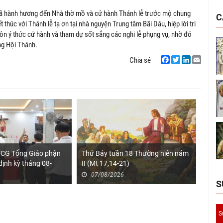
 đã hành hương đến Nhà thờ mồ và cử hành Thánh lễ trước mộ chung
C
 thúc với Thánh lễ tạ ơn tại nhà nguyện Trung tâm Bãi Dâu, hiệp lời tri
n ý thức cử hành và tham dự sốt sắng các nghi lễ phụng vụ, nhờ đó
ong Hội Thánh.
Chia sẻ
Facebook
Twitter
LinkedIn
Email
TCG Tổng Giáo phận
Thứ Bảy tuần 18 Thường niên năm
Đại h
định kỳ tháng 08-
II (Mt 17,14-21)
cuộc 
lần t
07/08/2026
07
S
thông
công 
S