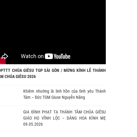
ĐPTTT CHÚA GIÊSU TGP SÀI GÒN / MỪNG KÍNH LỄ THÁNH
M CHÚA GIÊSU 2026
Khiêm nhường là linh hồn của tình yêu Thánh
Tâm – Đức TGM Giuse Nguyễn Năng
GIA ĐÌNH PHẠT TẠ THÁNH TÂM CHÚA GIÊSU
GIÁO HỌ VĨNH LỘC – DÂNG HOA KÍNH MẸ
09.05.2026