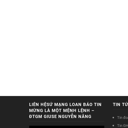
LIÊN HỆSỨ MẠNG LOAN BÁO TIN
TIN T
MỪNG LÀ MỘT MỆNH LỆNH –
ĐTGM GIUSE NGUYỄN NĂNG
Tin đo
Tin GH