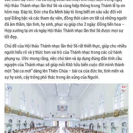
Hội thảo Thánh nhạc lần thứ 56 và cùng hiệp thông trong Thánh lễ tạ ơn
hôm nay. Đáp từ, Đức cha Đa Minh bày tỏ lòng biết ơn sâu sắc đối với
quý Đấng bậc và các tham dự viên, đồng thời cám ơn tất cả những người
đã âm thầm, tận tình, hy sinh, phục vụ giúp cho 2 ngày: Đồng tiến hoa –
Hợp xướng tạ ơn và ngày Hội thảo Thánh nhạc lần thứ 56 được mọi sự
tốt đẹp.
Chủ đề của Hội thảo Thánh nhạc lần thứ 56 rất thiết thực, giúp cho nhiều
người hiểu rõ và ý thức hơn vai trò của Thánh nhạc trong các cử hành
phụng vụ. Ước mong rằng, việc chú tâm và áp dụng đúng đắn tính cầu
nguyện của Thánh nhạc sẽ giúp mỗi Kitô hữu biến cuộc đời mình thành
một
“bài ca mới”
dâng lên Thiên Chúa – bài ca của đức tin, tình mến và
sự hy sinh, cậy trông phó thác trong ân sủng của Người.