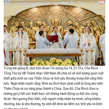
Trong bài giảng lễ, dựa trên đoạn Tin mừng Ga 14, 27-31a, Cha Rôcô –
Tổng Thư ký UB Thánh nhạc Việt Nam đã chia sẻ về
mối tương quan mật
thiết giữa bình an của Thiên Chúa và tình yêu thương trong đời sống Kitô
hữu
. Ngài nhấn mạnh rằng: Bình an đích thực phát xuất từ lòng yêu mến
Thiên Chúa và sự vâng phục thánh ý Chúa. Qua đó, Cha Rôcô đưa ra
những gợi ý hết sức thiết thực với những hành động cụ thể cho cộng
đoàn: Noi gương Đức Kitô
,
mỗi người chấp nhận hạ mình, sống khiêm
nhường, bác ái yêu thương, hy sinh để đem lại niềm vui, tình yêu và bình
an cho mọi người.