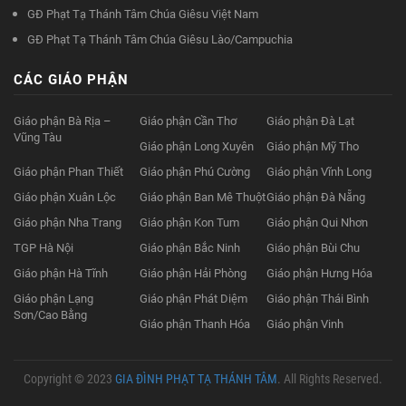
GĐ Phạt Tạ Thánh Tâm Chúa Giêsu Việt Nam
GĐ Phạt Tạ Thánh Tâm Chúa Giêsu Lào/Campuchia
CÁC GIÁO PHẬN
Giáo phận Bà Rịa –
Giáo phận Cần Thơ
Giáo phận Đà Lạt
Vũng Tàu
Giáo phận Long Xuyên
Giáo phận Mỹ Tho
Giáo phận Phan Thiết
Giáo phận Phú Cường
Giáo phận Vĩnh Long
Giáo phận Xuân Lộc
Giáo phận Ban Mê Thuột
Giáo phận Đà Nẵng
Giáo phận Nha Trang
Giáo phận Kon Tum
Giáo phận Qui Nhơn
TGP Hà Nội
Giáo phận Bắc Ninh
Giáo phận Bùi Chu
Giáo phận Hà Tĩnh
Giáo phận Hải Phòng
Giáo phận Hưng Hóa
Giáo phận Lạng
Giáo phận Phát Diệm
Giáo phận Thái Bình
Sơn/Cao Bằng
Giáo phận Thanh Hóa
Giáo phận Vinh
Copyright © 2023
GIA ĐÌNH PHẠT TẠ THÁNH TÂM
. All Rights Reserved.