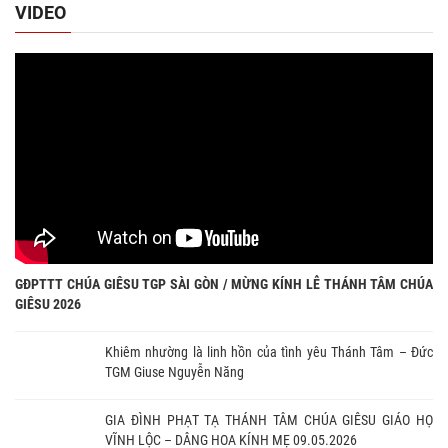
VIDEO
GĐPTTT CHÚA GIÊSU TGP SÀI GÒN / MỪNG KÍNH LỄ THÁNH TÂM CHÚA
GIÊSU 2026
Khiêm nhường là linh hồn của tình yêu Thánh Tâm – Đức
TGM Giuse Nguyễn Năng
GIA ĐÌNH PHẠT TẠ THÁNH TÂM CHÚA GIÊSU GIÁO HỌ
VĨNH LỘC – DÂNG HOA KÍNH MẸ 09.05.2026