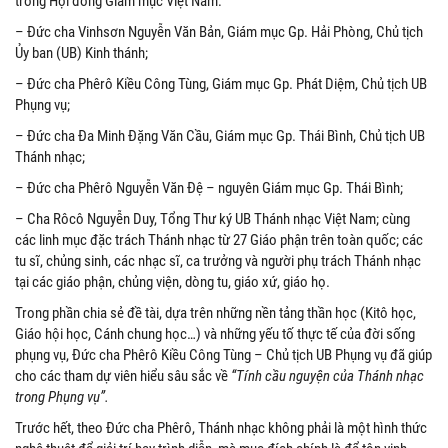
trong Hội đồng Giám mục Việt Nam:
– Đức cha Vinhsơn Nguyễn Văn Bản, Giám mục Gp. Hải Phòng, Chủ tịch
Ủy ban (UB) Kinh thánh;
– Đức cha Phêrô Kiều Công Tùng, Giám mục Gp. Phát Diệm, Chủ tịch UB
Phụng vụ;
– Đức cha Đa Minh Đặng Văn Cầu, Giám mục Gp. Thái Bình, Chủ tịch UB
Thánh nhạc;
– Đức cha Phêrô Nguyễn Văn Đệ – nguyên Giám mục Gp. Thái Bình;
– Cha Rôcô Nguyễn Duy, Tổng Thư ký UB Thánh nhạc Việt Nam; cùng
các linh mục đặc trách Thánh nhạc từ 27 Giáo phận trên toàn quốc; các
tu sĩ, chủng sinh, các nhạc sĩ, ca trưởng và người phụ trách Thánh nhạc
tại các giáo phận, chủng viện, dòng tu, giáo xứ, giáo họ.
Trong phần chia sẻ đề tài, dựa trên những nền tảng thần học (Kitô học,
Giáo hội học, Cánh chung học…) và những yếu tố thực tế của đời sống
phụng vụ, Đức cha Phêrô Kiều Công Tùng – Chủ tịch UB Phụng vụ đã giúp
cho các tham dự viên hiểu sâu sắc về
“Tính cầu nguyện của Thánh nhạc
trong Phụng vụ”.
Trước hết, theo Đức cha Phêrô, Thánh nhạc không phải là một hình thức