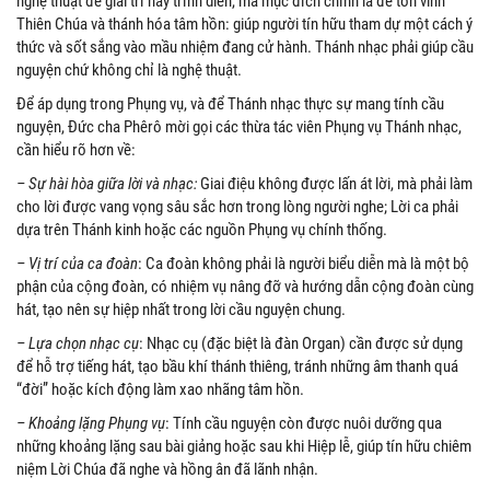
nghệ thuật để giải trí hay trình diễn, mà mục đích chính là để tôn vinh
Thiên Chúa và thánh hóa tâm hồn: giúp người tín hữu tham dự một cách ý
thức và sốt sắng vào mầu nhiệm đang cử hành. Thánh nhạc phải giúp cầu
nguyện chứ không chỉ là nghệ thuật.
Để áp dụng trong Phụng vụ, và để Thánh nhạc thực sự mang tính cầu
nguyện, Đức cha Phêrô mời gọi các thừa tác viên Phụng vụ Thánh nhạc,
cần hiểu rõ hơn về:
– Sự hài hòa giữa lời và nhạc:
Giai điệu không được lấn át lời, mà phải làm
cho lời được vang vọng sâu sắc hơn trong lòng người nghe; Lời ca phải
dựa trên Thánh kinh hoặc các nguồn Phụng vụ chính thống.
– Vị trí của ca đoàn
: Ca đoàn không phải là người biểu diễn mà là một bộ
phận của cộng đoàn, có nhiệm vụ nâng đỡ và hướng dẫn cộng đoàn cùng
hát, tạo nên sự hiệp nhất trong lời cầu nguyện chung.
– Lựa chọn nhạc cụ
: Nhạc cụ (đặc biệt là đàn Organ) cần được sử dụng
để hỗ trợ tiếng hát, tạo bầu khí thánh thiêng, tránh những âm thanh quá
“đời” hoặc kích động làm xao nhãng tâm hồn.
– Khoảng lặng Phụng vụ
: Tính cầu nguyện còn được nuôi dưỡng qua
những khoảng lặng sau bài giảng hoặc sau khi Hiệp lễ, giúp tín hữu chiêm
niệm Lời Chúa đã nghe và hồng ân đã lãnh nhận.