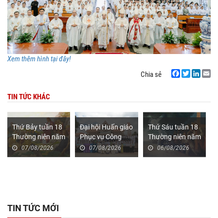
Xem thêm hình tại đây!
Chia sẻ
Facebook
Twitter
LinkedIn
Email
TIN TỨC KHÁC
Thứ Bảy tuần 18
Đại hội Huấn giáo
Thứ Sáu tuần 18
Thường niên năm
Phục vụ Công
Thường niên năm
II (Mt 17,14-21)
cuộc loan báo Tin
II (Mt 16,24-28)
07/08/2026
07/08/2026
06/08/2026
mừng Toàn quốc
lần thứ VII –
Khép lại trong
hiệp thông, mở ra
một hướng đi mới
cho công cuộc
TIN TỨC MỚI
huấn giáo Việt