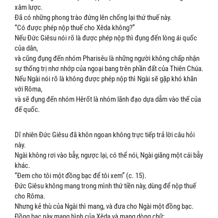
xâm lược.
Đã có những phong trào đứng lên chống lại thứ thuế này.
“Có được phép nộp thuế cho Xêda không?”
Nếu Đức Giêsu nói rõ là được phép nộp thì đụng đến lòng ái quốc
của dân,
và cũng đụng đến nhóm Pharisêu là những người không chấp nhận
sự thống trị nhơ nhớp của ngoại bang trên phần đất của Thiên Chúa.
Nếu Ngài nói rõ là không được phép nộp thì Ngài sẽ gặp khó khăn
với Rôma,
và sẽ đụng đến nhóm Hêrốt là nhóm lãnh đạo dựa dẫm vào thế của
đế quốc.
Dĩ nhiên Đức Giêsu đã khôn ngoan không trực tiếp trả lời câu hỏi
này.
Ngài không rơi vào bẫy, ngược lại, có thể nói, Ngài giăng một cái bẫy
khác.
“Đem cho tôi một đồng bạc để tôi xem” (c. 15).
Đức Giêsu không mang trong mình thứ tiền này, dùng để nộp thuế
cho Rôma.
Nhưng kẻ thù của Ngài thì mang, và đưa cho Ngài một đồng bạc.
Đồng bạc này mang hình của Xêda và mang dòng chữ: