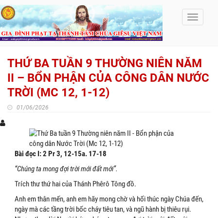
Toggle
navigati
THỨ BA TUẦN 9 THƯỜNG NIÊN NĂM
II – BỔN PHẬN CỦA CÔNG DÂN NƯỚC
TRỜI (MC 12, 1-12)
01/06/2026
Bài đọc
I: 2 Pr 3, 12-15a. 17-18
“Chúng ta mong đợi trời mới đất mới”.
Trích thư thứ hai của Thánh Phêrô Tông đồ.
Anh em thân mến, anh em hãy mong chờ và hối thúc ngày Chúa đến,
ngày mà các tầng trời bốc cháy tiêu tan, và ngũ hành bị thiêu rụi.