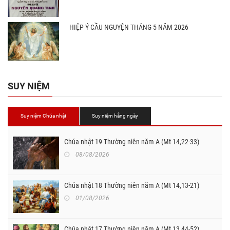
HIỆP Ý CẦU NGUYỆN THÁNG 5 NĂM 2026
SUY NIỆM
Suy niệm Chúa nhật
Suy niệm hằng ngày
Chúa nhật 19 Thường niên năm A (Mt 14,22-33)
08/08/2026
Chúa nhật 18 Thường niên năm A (Mt 14,13-21)
01/08/2026
Chúa nhật 17 Thường niên năm A (Mt 13,44-52)