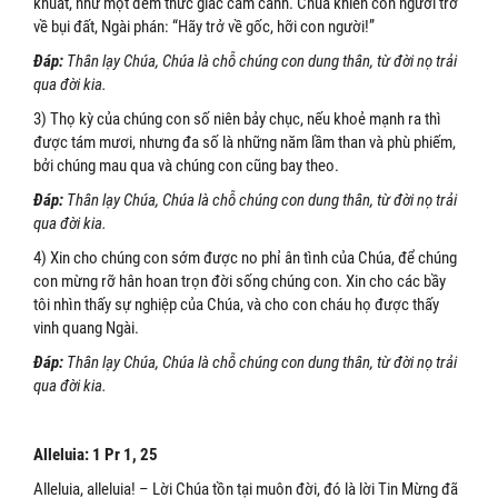
khuất, như một đêm thức giấc cầm canh. Chúa khiến con người trở
về bụi đất, Ngài phán: “Hãy trở về gốc, hỡi con người!”
Ðáp:
Thân lạy Chúa, Chúa là chỗ chúng con dung thân, từ đời nọ trải
qua đời kia.
3) Thọ kỳ của chúng con số niên bảy chục, nếu khoẻ mạnh ra thì
được tám mươi, nhưng đa số là những năm lầm than và phù phiếm,
bởi chúng mau qua và chúng con cũng bay theo.
Ðáp:
Thân lạy Chúa, Chúa là chỗ chúng con dung thân, từ đời nọ trải
qua đời kia.
4) Xin cho chúng con sớm được no phỉ ân tình của Chúa, để chúng
con mừng rỡ hân hoan trọn đời sống chúng con. Xin cho các bầy
tôi nhìn thấy sự nghiệp của Chúa, và cho con cháu họ được thấy
vinh quang Ngài.
Ðáp:
Thân lạy Chúa, Chúa là chỗ chúng con dung thân, từ đời nọ trải
qua đời kia.
Alleluia: 1 Pr 1, 25
Alleluia, alleluia! – Lời Chúa tồn tại muôn đời, đó là lời Tin Mừng đã