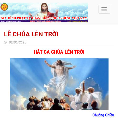
Toggle
navigati
LỄ CHÚA LÊN TRỜI
02/06/2025
HÁT CA CHÚA LÊN TRỜI
Chuông Chiều