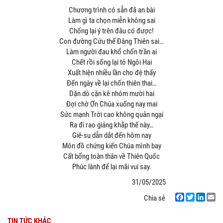
Chương trình có sẵn đã an bài
Làm gì ta chọn miễn không sai
Chống lại ý trên đâu có được!
Con đường Cứu thế Đâng Thiên sai…
Làm người đau khổ chốn trần ai
Chết rồi sống lại tỏ Ngôi Hai
Xuất hiện nhiều lần cho đệ thấy
Đến ngày về lại chốn thiên thai…
Dặn dò cặn kẽ nhóm mười hai
Đợi chờ Ơn Chúa xuống nay mai
Sức mạnh Trời cao không quản ngại
Ra đi rao giảng khắp thế này…
Giê-su dẫn dắt đến hôm nay
Môn đồ chứng kiến Chúa mình bay
Cất bổng toàn thân về Thiên Quốc
Phúc lành để lại mãi vui say.
31/05/2025
Chia sẻ
Facebook
Twitter
LinkedIn
Email
TIN TỨC KHÁC