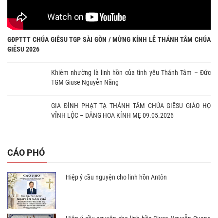
GĐPTTT CHÚA GIÊSU TGP SÀI GÒN / MỪNG KÍNH LỄ THÁNH TÂM CHÚA
GIÊSU 2026
Khiêm nhường là linh hồn của tình yêu Thánh Tâm – Đức
TGM Giuse Nguyễn Năng
GIA ĐÌNH PHẠT TẠ THÁNH TÂM CHÚA GIÊSU GIÁO HỌ
VĨNH LỘC – DÂNG HOA KÍNH MẸ 09.05.2026
CÁO PHÓ
Hiệp ý cầu nguyện cho linh hồn Antôn