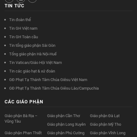
TIN TỨC
Tin đoàn thể
Tin GH Việt nam
Tin GH Toàn cầu
Tin tổng giáo phận Sài Gòn
Tổng giáo phận Hà Nội-Huế
Tin Vatican/Giáo Hội Việt Nam
Tin các giáo hạt & xứ đoàn
GĐ Phạt Tạ Thánh Tâm Chúa Giêsu Việt Nam
GĐ Phạt Tạ Thánh Tâm Chúa Giêsu Lào/Campuchia
CÁC GIÁO PHẬN
Giáo phận Bà Rịa –
Giáo phận Cần Thơ
Giáo phận Đà Lạt
Vũng Tàu
Giáo phận Long Xuyên
Giáo phận Mỹ Tho
Giáo phận Phan Thiết
Giáo phận Phú Cường
Giáo phận Vĩnh Long