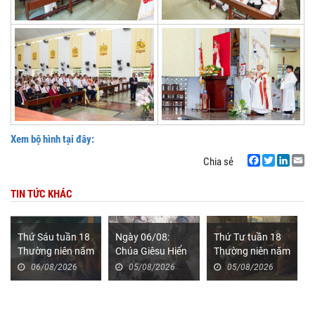
Xem bộ hình tại đây:
Chia sẻ
Facebook
Twitter
LinkedIn
Email
TIN TỨC KHÁC
Thứ Sáu tuần 18
Ngày 06/08:
Thứ Tư tuần 18
Thường niên năm
Chúa Giêsu Hiển
Thường niên năm
II (Mt 16,24-28)
Dung năm A –
II (Mt 15,21-28)
06/08/2026
05/08/2026
05/08/2026
Đến với Chúa (Mt
17,1-9)