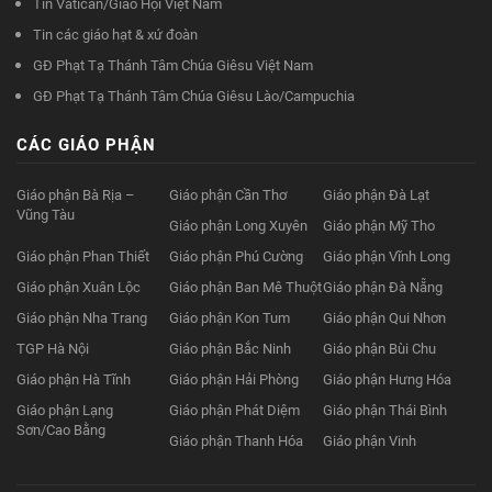
Tin Vatican/Giáo Hội Việt Nam
Tin các giáo hạt & xứ đoàn
GĐ Phạt Tạ Thánh Tâm Chúa Giêsu Việt Nam
GĐ Phạt Tạ Thánh Tâm Chúa Giêsu Lào/Campuchia
CÁC GIÁO PHẬN
Giáo phận Bà Rịa –
Giáo phận Cần Thơ
Giáo phận Đà Lạt
Vũng Tàu
Giáo phận Long Xuyên
Giáo phận Mỹ Tho
Giáo phận Phan Thiết
Giáo phận Phú Cường
Giáo phận Vĩnh Long
Giáo phận Xuân Lộc
Giáo phận Ban Mê Thuột
Giáo phận Đà Nẵng
Giáo phận Nha Trang
Giáo phận Kon Tum
Giáo phận Qui Nhơn
TGP Hà Nội
Giáo phận Bắc Ninh
Giáo phận Bùi Chu
Giáo phận Hà Tĩnh
Giáo phận Hải Phòng
Giáo phận Hưng Hóa
Giáo phận Lạng
Giáo phận Phát Diệm
Giáo phận Thái Bình
Sơn/Cao Bằng
Giáo phận Thanh Hóa
Giáo phận Vinh