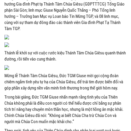
hướng Gia đình Phạt tạ Thánh Tâm Chúa Giêsu (GĐPTTTCG) Tổng Giáo
phận Sài Gòn; linh mục Giuse Nguyễn Quốc Thắng – Phó Tổng linh
hướng – Trưởng ban Mục vụ Loan báo Tin Mừng TGP, và 08 linh mục,
cùng với sự tham dự đông đào các thành viên Gia đình Phạt Tạ Thánh
Tâm TGP.
Thánh lễ khởi sự với cuộc rước kiệu Thánh Tâm Chúa Giêsu quanh thánh
đường, rồi tiến vào cung thánh.
Mừng lễ Thánh Tâm Chúa Giêsu, Đức TGM Giuse mời gọi cộng đoàn
chiêm ngắm tình yêu tự hạ của Chúa Giêsu, để trái tim được biến đổi và
góp phần xây dựng nền văn minh tình thương trong thế giới hôm nay.
Trong bài giảng, Đức TGM Giuse nhấn mạnh rằng tình yêu của Thiên
Chúa không phải là điều con người có thể hiểu được chỉ bằng sự phân
tích trí năng hay chuyên môn thần học, nhưng là một hồng ân mặc khải.
Chính Chúa Giêsu đã nói: “Không ai biết Chúa Cha trừ Chúa Con và
người mà Chúa Con muốn mặc khải cho.”
Theo ngài, tình yêu của Thiên Chúa dành cho nhân loại vượt quá logic