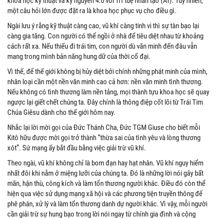
khoa học kỹ thuật và kỷ nguyên 4.0 với Trí tuệ nhân tạo (AI). Tuy nhiên,
một câu hỏi lớn được đặt ra là khoa học phục vụ cho điều gì.
Ngài lưu ý rằng kỹ thuật càng cao, vũ khí càng tinh vi thì sự tàn bạo lại
càng gia tăng. Con người có thể ngồi ở nhà để tiêu diệt nhau từ khoảng
cách rất xa. Nếu thiếu đi trái tim, con người dù văn minh đến đâu vẫn
mang trong mình bản năng hung dữ của thời cổ đại.
Vì thế, để thế giới không bị hủy diệt bởi chính những phát minh của mình,
nhân loại cần một nền văn minh cao cả hơn: nền văn minh tình thương.
Nếu không có tình thương làm nền tảng, mọi thành tựu khoa học sẽ quay
ngược lại giết chết chúng ta. Đây chính là thông điệp cốt lõi từ Trái Tim
Chúa Giêsu dành cho thế giới hôm nay.
Nhắc lại lời mời gọi của Đức Thánh Cha, Đức TGM Giuse cho biết mỗi
Kitô hữu được mời gọi trở thành “thừa sai của tình yêu và lòng thương
xót”. Sứ mạng ấy bắt đầu bằng việc giải trừ vũ khí.
Theo ngài, vũ khí không chỉ là bom đạn hay hạt nhân. Vũ khí nguy hiểm
nhất đôi khi nằm ở miệng lưỡi của chúng ta. Đó là những lời nói gây bất
mãn, hận thù, công kích và làm tổn thương người khác. Điều đó còn thể
hiện qua việc sử dụng mạng xã hội và các phương tiện truyền thông để
phê phán, xử lý và làm tổn thương danh dự người khác. Vì vậy, mỗi người
cần giải trừ sự hung bạo trong lời nói ngay từ chính gia đình và cộng