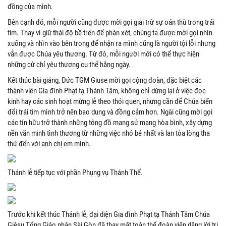
đồng của mình.
Bên cạnh đó, mỗi người cũng được mời gọi giải trừ sự oán thù trong trái
tim. Thay vì giữ thái độ bề trên để phán xét, chúng ta được mời gọi nhìn
xuống và nhìn vào bên trong để nhận ra mình cũng là người tội lỗi nhưng
vẫn được Chúa yêu thương. Từ đó, mỗi người mới có thể thực hiện
những cử chỉ yêu thương cụ thể hằng ngày.
Kết thúc bài giảng, Đức TGM Giuse mời gọi cộng đoàn, đặc biệt các
thành viên Gia đình Phạt tạ Thánh Tâm, không chỉ dừng lại ở việc đọc
kinh hay các sinh hoạt mừng lễ theo thói quen, nhưng cần để Chúa biến
đổi trái tim mình trở nên bao dung và đồng cảm hơn. Ngài cũng mời gọi
các tín hữu trở thành những tông đồ mang sứ mạng hòa bình, xây dựng
nền văn minh tình thương từ những việc nhỏ bé nhất và lan tỏa lòng tha
thứ đến với anh chị em mình.
Thánh lễ tiếp tục với phần Phụng vụ Thánh Thể.
Trước khi kết thúc Thánh lễ, đại diện Gia đình Phạt tạ Thánh Tâm Chúa
Giêsu Tổng Giáo phận Sài Gòn đã thay mặt toàn thể đoàn viên dâng lời tri