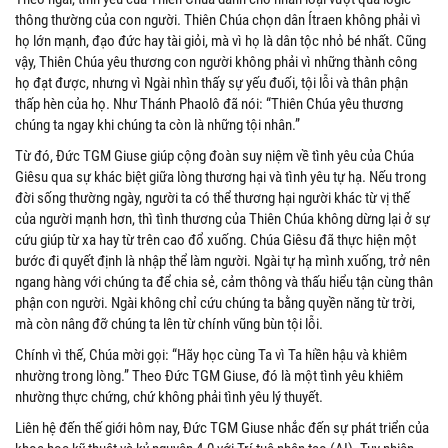
thông thường của con người. Thiên Chúa chọn dân Ítraen không phải vì
họ lớn mạnh, đạo đức hay tài giỏi, mà vì họ là dân tộc nhỏ bé nhất. Cũng
vậy, Thiên Chúa yêu thương con người không phải vì những thành công
họ đạt được, nhưng vì Ngài nhìn thấy sự yếu đuối, tội lỗi và thân phận
thấp hèn của họ. Như Thánh Phaolô đã nói: “Thiên Chúa yêu thương
chúng ta ngay khi chúng ta còn là những tội nhân.”
Từ đó, Đức TGM Giuse giúp cộng đoàn suy niệm về tình yêu của Chúa
Giêsu qua sự khác biệt giữa lòng thương hại và tình yêu tự hạ. Nếu trong
đời sống thường ngày, người ta có thể thương hại người khác từ vị thế
của người mạnh hơn, thì tình thương của Thiên Chúa không dừng lại ở sự
cứu giúp từ xa hay từ trên cao đổ xuống. Chúa Giêsu đã thực hiện một
bước đi quyết định là nhập thể làm người. Ngài tự hạ mình xuống, trở nên
ngang hàng với chúng ta để chia sẻ, cảm thông và thấu hiểu tận cùng thân
phận con người. Ngài không chỉ cứu chúng ta bằng quyền năng từ trời,
mà còn nâng đỡ chúng ta lên từ chính vũng bùn tội lỗi.
Chính vì thế, Chúa mời gọi: “Hãy học cùng Ta vì Ta hiền hậu và khiêm
nhường trong lòng.” Theo Đức TGM Giuse, đó là một tình yêu khiêm
nhường thực chứng, chứ không phải tình yêu lý thuyết.
Liên hệ đến thế giới hôm nay, Đức TGM Giuse nhắc đến sự phát triển của