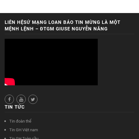
LIÊN HỆSỨ MẠNG LOAN BÁO TIN MỪNG LÀ MỘT
MỆNH LỆNH – ĐTGM GIUSE NGUYỄN NĂNG
TIN TỨC
Tin đoàn thể
Tin GH Việt nam
Tin GH Toàn cầu