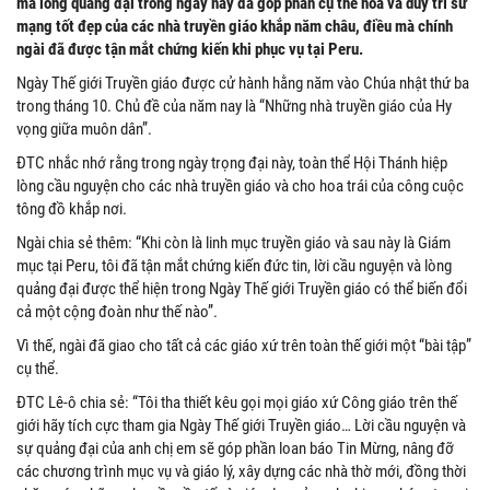
mà lòng quảng đại trong ngày này đã góp phần cụ thể hoá và duy trì sứ
mạng tốt đẹp của các nhà truyền giáo khắp năm châu, điều mà chính
ngài đã được tận mắt chứng kiến khi phục vụ tại Peru.
Ngày Thế giới Truyền giáo được cử hành hằng năm vào Chúa nhật thứ ba
trong tháng 10. Chủ đề của năm nay là “Những nhà truyền giáo của Hy
vọng giữa muôn dân”.
ĐTC nhắc nhớ rằng trong ngày trọng đại này, toàn thể Hội Thánh hiệp
lòng cầu nguyện cho các nhà truyền giáo và cho hoa trái của công cuộc
tông đồ khắp nơi.
Ngài chia sẻ thêm: “Khi còn là linh mục truyền giáo và sau này là Giám
mục tại Peru, tôi đã tận mắt chứng kiến đức tin, lời cầu nguyện và lòng
quảng đại được thể hiện trong Ngày Thế giới Truyền giáo có thể biến đổi
cả một cộng đoàn như thế nào”.
Vì thế, ngài đã giao cho tất cả các giáo xứ trên toàn thế giới một “bài tập”
cụ thể.
ĐTC Lê-ô chia sẻ: “Tôi tha thiết kêu gọi mọi giáo xứ Công giáo trên thế
giới hãy tích cực tham gia Ngày Thế giới Truyền giáo… Lời cầu nguyện và
sự quảng đại của anh chị em sẽ góp phần loan báo Tin Mừng, nâng đỡ
các chương trình mục vụ và giáo lý, xây dựng các nhà thờ mới, đồng thời