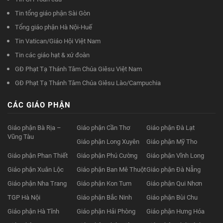
Tin tổng giáo phận Sài Gòn
Tổng giáo phận Hà Nội-Huế
Tin Vatican/Giáo Hội Việt Nam
Tin các giáo hạt & xứ đoàn
GĐ Phạt Tạ Thánh Tâm Chúa Giêsu Việt Nam
GĐ Phạt Tạ Thánh Tâm Chúa Giêsu Lào/Campuchia
CÁC GIÁO PHẬN
Giáo phận Bà Rịa –
Giáo phận Cần Thơ
Giáo phận Đà Lạt
Vũng Tàu
Giáo phận Long Xuyên
Giáo phận Mỹ Tho
Giáo phận Phan Thiết
Giáo phận Phú Cường
Giáo phận Vĩnh Long
Giáo phận Xuân Lộc
Giáo phận Ban Mê Thuột
Giáo phận Đà Nẵng
Giáo phận Nha Trang
Giáo phận Kon Tum
Giáo phận Qui Nhơn
TGP Hà Nội
Giáo phận Bắc Ninh
Giáo phận Bùi Chu
Giáo phận Hà Tĩnh
Giáo phận Hải Phòng
Giáo phận Hưng Hóa