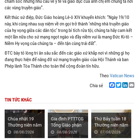
chăm sóc những nhu cầu về y tế và giáo dục của anh chị em chúng ta nơi
các vùng truyền giáo”.
Kết thúc sứ điệp, Đức Giáo hoàng Lê-ô XIV khuyến khích: “Ngày 19/10
này, khi cùng nhau suy niệm về ơn gọi trở thành ‘những nhà truyền giáo
của hy vọng giữa các dân tộc’ trong bí tích rửa tội, chúng ta hãy cam kết
một lần nữa cho sứ mạng ngọt ngào và đầy niềm vui là mang Đức Ki-tô –
Niềm Hy vọng của chúng ta – đến tận cùng trái đất”.
ĐTC bày tỏ lòng tri ân sâu sắc đến các giáo xứ khắp nơi vì những gì họ
đang thực hiện để nâng đỡ sứ mạng truyền giáo của Hội Thánh và ban
Phép lành Tòa Thánh cho toàn thể cộng đoàn tín hữu.
Theo
Vatican News
Chia sẻ
Facebook
Twitter
LinkedIn
Email
TIN TỨC KHÁC
Chúa nhật 19
Gia đình PTTTCG
Thứ Bảy tuần 18
Thường niên năm
Tổng Giáo phận
Thường niên năm
A (Mt 14,22-33)
Sài Gòn: Họp
II (Mt 17,14-21)
08/08/2026
08/08/2026
07/08/2026
định kỳ tháng 08-