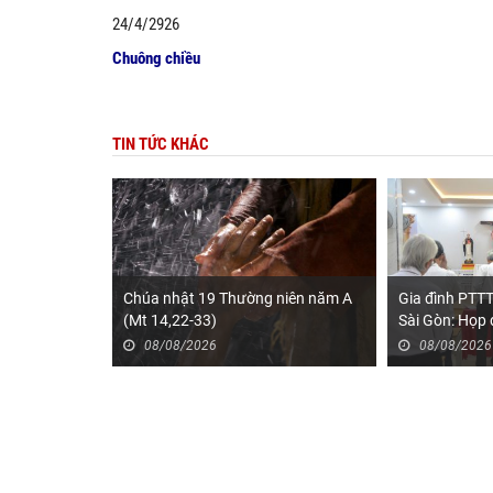
24/4/2926
Chuông chiều
TIN TỨC KHÁC
Chúa nhật 19 Thường niên năm A
Gia đình PTT
(Mt 14,22-33)
Sài Gòn: Họp 
2026
08/08/2026
08/08/2026