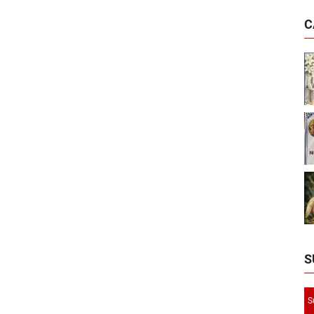
C
S
S