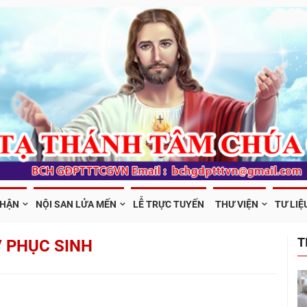
PHẬN
NỘI SAN LỬA MẾN
LỄ TRỰC TUYẾN
THƯ VIỆN
TƯ LIỆ
T
V PHỤC SINH