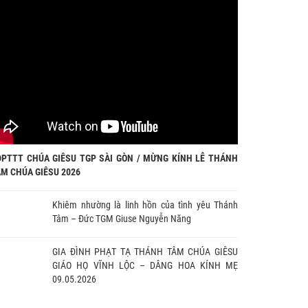
ĐPTTT CHÚA GIÊSU TGP SÀI GÒN / MỪNG KÍNH LỄ THÁNH
M CHÚA GIÊSU 2026
ội Huấn giáo Phục vụ Công
Thứ Sáu tuần 18 Thường niên năm
loan báo Tin mừng Toàn quốc
II (Mt 16,24-28)
Khiêm nhường là linh hồn của tình yêu Thánh
hứ VII – Khép lại trong hiệp
/08/2026
06/08/2026
Tâm – Đức TGM Giuse Nguyễn Năng
, mở ra một hướng đi mới cho
cuộc huấn giáo Việt Nam
GIA ĐÌNH PHẠT TẠ THÁNH TÂM CHÚA GIÊSU
GIÁO HỌ VĨNH LỘC – DÂNG HOA KÍNH MẸ
09.05.2026