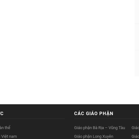
ỨC
CÁC GIÁO PHẬN
àn thể
Giáo phận Bà Rịa – Vũng Tàu
Giá
 Việt nam
Giáo phận Long Xuyên
Giá