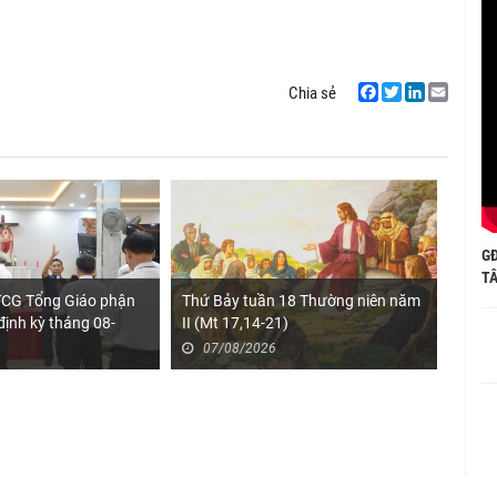
Chia sẻ
Facebook
Twitter
LinkedIn
Email
G
TÂ
TCG Tổng Giáo phận
Thứ Bảy tuần 18 Thường niên năm
Đại h
định kỳ tháng 08-
II (Mt 17,14-21)
cuộc 
lần t
07/08/2026
07
thông
công 