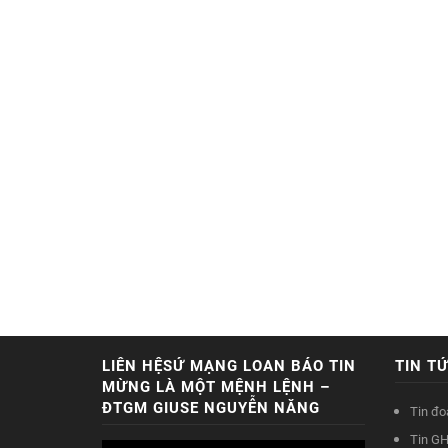
LIÊN HỆSỨ MẠNG LOAN BÁO TIN
TIN T
MỪNG LÀ MỘT MỆNH LỆNH –
ĐTGM GIUSE NGUYỄN NĂNG
Tin đo
Tin GH