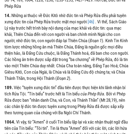
Số 14, 189, 1064, 1226, 1236, 1253-1255, 1427-1429: Hối cải, Đức tin và
Phép Rửa
14.
Những ai thuộc về Đức Kitô nhờ đức tin và Phép Rửa đều phải tuyên
xưng đức tin của Phép Rửa trước mặt mọi người
[46]
. Vì thế, Sách Giáo
Lý này trước hết trình bày nội dung của mạc khải và đức tin: qua mạc
khải, Thiên Chúa đến với con người và ban chính mình Ngài cho con
người; nhờ đức tin, con người đáp lại Thiên Chúa (
Đoạn 1
). Kinh Tin Kính
tóm lược những hồng ân mà Thiên Chúa, Đấng là nguồn gốc mọi điều
thiện hảo, là Đấng Cứu chuộc, là Đấng Thánh hoá, đã ban cho con người.
Các hồng ân trên được sắp đặt trong “ba chương” về Phép Rửa, đó là tin
vào một Thiên Chúa duy nhất: Chúa Cha toàn năng, Đấng Tạo Hoá; Chúa
Giêsu Kitô, Con của Ngài, là Chúa và là Đấng Cứu độ chúng ta; và Chúa
Thánh Thần, trong Hội Thánh (
Đoạn 2
).
189.
Việc “tuyên xưng đức tin” đầu tiên được thực hiện khi lãnh nhận bí
tích Rửa Tội. “Tín biểu” trước hết là Tín biểu
của Phép Rửa
. Bởi vì Phép
Rửa được ban “nhân danh Cha, và Con, và Thánh Thần” (Mt 28,19), nên
các chân lý đức tin được tuyên xưng trong Phép Rửa đã được sắp xếp
theo tương quan của chúng với Ba Ngôi Chí Thánh.
1064.
Vì vậy, từ “Amen” ở cuối Tín biểu lặp lại và xác nhận thuật ngữ đầu
tiên của Tín biểu: “Tôi tin”. Tin là thưa “Amen” đối với các lời, các lời hứa