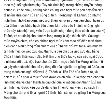
theo một số nghi thức phụ. Tuy rất khác biệt trong những truyền thống
phụng vụ khác nhau, nhưng cách chung, các nghi thức phụ này đều diễn
tả nhiều khía cạnh của ân sủng bí tích. Trong nghi lễ La tinh, có những
nghi thức khởi đầu gồm: việc giới thiệu và tuyển chọn tiến chức, huấn dụ
của Giám mục, khảo hạch tiến chức, kinh cầu các Thánh; những nghi
thức này xác nhận ứng viên được tuyển chọn đúng theo cách làm của Hội
Thánh, và chuẩn bị cho hành vi long trọng là việc thánh hiến. Sau nghi
thức truyền chức, còn có những nghi thức kèm theo để diễn tả và thực
hiện cách biểu tượng mầu nhiệm vừa cử hành: đối với tân Giám mục và
tân linh mục có việc xức dầu thánh, là dấu chỉ của việc xức dầu bằng
Chúa Thánh Thần cách đặc biệt làm cho thừa tác vụ của các ngài được
sinh hoa kết quả; việc trao cho tân Giám mục sách Tin Mừng, nhẫn, mũ
và gậy như dấu chỉ cho sứ vụ tông đồ của ngài là rao giảng Lời Chúa, sự
trung thành của ngài đối với Hội Thánh là Hiền Thê của Đức Kitô, và
nhiệm vụ của ngài là mục tử của đoàn chiên của Chúa; việc trao cho tân
linh mục dĩa và chén thánh, là dấu chỉ của lễ vật của dân thánh
[28]
mà
tân linh mục được kêu gọi để dâng lên Thiên Chúa; việc trao sách Tin
Mừng cho tân phó tế là người đã lãnh nhận sứ vụ rao giảng Tin Mừng của
Đức Kitô.