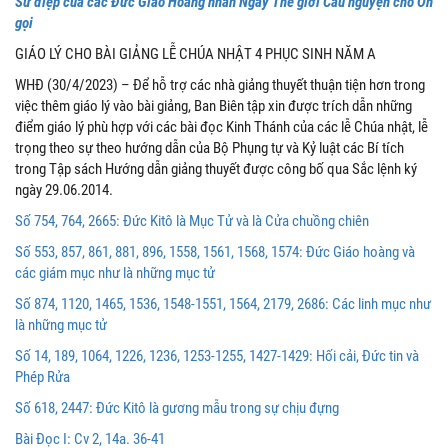
Sứ điệp của các Đức Giáo Hoàng nhân Ngày Thế giới Cầu nguyện cho Ơn
gọi
GIÁO LÝ CHO BÀI GIẢNG LỄ CHÚA NHẬT 4 PHỤC SINH NĂM A
WHĐ (30/4/2023) – Để hỗ trợ các nhà giảng thuyết thuận tiện hơn trong
việc thêm giáo lý vào bài giảng, Ban Biên tập xin được trích dẫn những
điểm giáo lý phù hợp với các bài đọc Kinh Thánh của các lễ Chúa nhật, lễ
trọng theo sự theo hướng dẫn của Bộ Phụng tự và Kỷ luật các Bí tích
trong Tập sách Hướng dẫn giảng thuyết được công bố qua Sắc lệnh ký
ngày 29.06.2014.
Số 754, 764, 2665: Đức Kitô là Mục Tử và là Cửa chuồng chiên
Số 553, 857, 861, 881, 896, 1558, 1561, 1568, 1574: Đức Giáo hoàng và
các giám mục như là những mục tử
Số 874, 1120, 1465, 1536, 1548-1551, 1564, 2179, 2686: Các linh mục như
là những mục tử
Số 14, 189, 1064, 1226, 1236, 1253-1255, 1427-1429: Hối cải, Đức tin và
Phép Rửa
Số 618, 2447: Đức Kitô là gương mẫu trong sự chịu đựng
Bài Ðọc I: Cv 2, 14a. 36-41