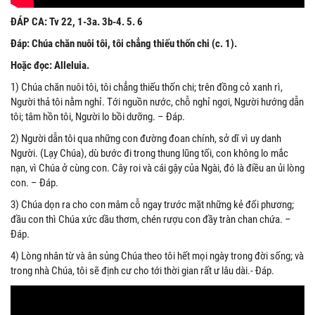
ĐÁP CA: Tv 22, 1-3a. 3b-4. 5. 6
Đáp: Chúa chăn nuôi tôi, tôi chẳng thiếu thốn chi (c. 1).
Hoặc đọc: Alleluia.
1) Chúa chăn nuôi tôi, tôi chẳng thiếu thốn chi; trên đồng cỏ xanh rì,
Người thả tôi nằm nghỉ. Tới nguồn nước, chỗ nghỉ ngơi, Người hướng dẫn
tôi; tâm hồn tôi, Người lo bồi dưỡng. – Đáp.
2) Người dẫn tôi qua những con đường đoan chính, sở dĩ vì uy danh
Người. (Lạy Chúa), dù bước đi trong thung lũng tối, con không lo mắc
nạn, vì Chúa ở cùng con. Cây roi và cái gậy của Ngài, đó là điều an ủi lòng
con. – Đáp.
3) Chúa dọn ra cho con mâm cỗ ngay trước mặt những kẻ đối phương;
đầu con thì Chúa xức dầu thơm, chén rượu con đầy tràn chan chứa. –
Đáp.
4) Lòng nhân từ và ân sủng Chúa theo tôi hết mọi ngày trong đời sống; và
trong nhà Chúa, tôi sẽ định cư cho tới thời gian rất ư lâu dài.- Đáp.