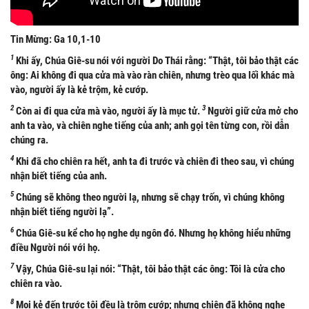
Tin Mừng: Ga 10,1-10
1
Khi ấy, Chúa Giê-su nói với người Do Thái rằng: “Thật, tôi bảo thật các
ông: Ai không đi qua cửa mà vào ràn chiên, nhưng trèo qua lối khác mà
vào, người ấy là kẻ trộm, kẻ cướp.
2
3
Còn ai đi qua cửa mà vào, người ấy là mục tử.
Người giữ cửa mở cho
anh ta vào, và chiên nghe tiếng của anh; anh gọi tên từng con, rồi dẫn
chúng ra.
4
Khi đã cho chiên ra hết, anh ta đi trước và chiên đi theo sau, vì chúng
nhận biết tiếng của anh.
5
Chúng sẽ không theo người lạ, nhưng sẽ chạy trốn, vì chúng không
nhận biết tiếng người lạ”.
6
Chúa Giê-su kể cho họ nghe dụ ngôn đó. Nhưng họ không hiểu những
điều Người nói với họ.
7
Vậy, Chúa Giê-su lại nói: “Thật, tôi bảo thật các ông: Tôi là cửa cho
chiên ra vào.
8
Mọi kẻ đến trước tôi đều là trộm cướp; nhưng chiên đã không nghe