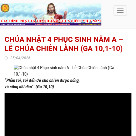
Toggle
navigati
CHÚA NHẬT 4 PHỤC SINH NĂM A –
LỄ CHÚA CHIÊN LÀNH (GA 10,1-10)
25/04/2026
“Phần tôi, tôi đến để cho chiên được sống,
và sống dồi dào”. (Ga 10,10)