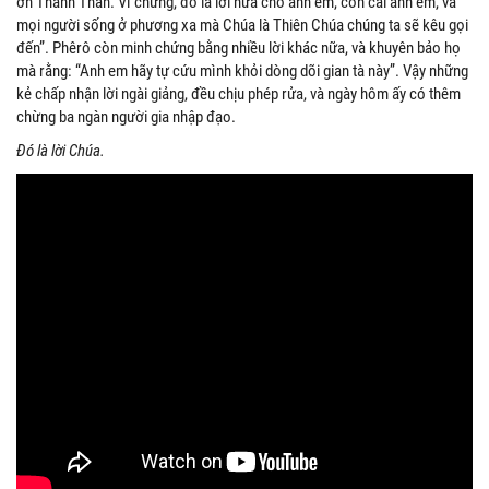
ơn Thánh Thần. Vì chưng, đó là lời hứa cho anh em, con cái anh em, và
mọi người sống ở phương xa mà Chúa là Thiên Chúa chúng ta sẽ kêu gọi
đến”. Phêrô còn minh chứng bằng nhiều lời khác nữa, và khuyên bảo họ
mà rằng: “Anh em hãy tự cứu mình khỏi dòng dõi gian tà này”. Vậy những
kẻ chấp nhận lời ngài giảng, đều chịu phép rửa, và ngày hôm ấy có thêm
chừng ba ngàn người gia nhập đạo.
Đó là lời Chúa.