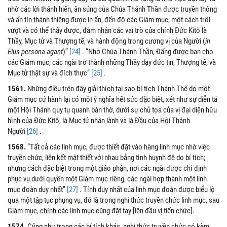
nhờ các lời thánh hiến, ân sủng của Chúa Thánh Thần được truyền thông
và ấn tín thánh thiêng được in ấn, đến độ các Giám mục, một cách trổi
vượt và có thể thấy được, đảm nhận các vai trò của chính Đức Kitô là
Thầy, Mục tử và Thượng tế, và hành động trong cương vị của Người (
in
Eius persona agant
)”
[24]
. “Nhờ Chúa Thánh Thần, Đấng được ban cho
các Giám mục, các ngài trở thành những Thầy dạy đức tin, Thượng tế, và
Mục tử thật sự và đích thực”
[25]
.
1561.
Những điều trên đây giải thích tại sao bí tích Thánh Thể do một
Giám mục cử hành lại có một ý nghĩa hết sức đặc biệt, xét như sự diễn tả
một Hội Thánh quy tụ quanh bàn thờ, dưới sự chủ tọa của vị đại diện hữu
hình của Đức Kitô, là Mục tử nhân lành và là Đầu của Hội Thánh
Người
[26]
.
1568.
“Tất cả các linh mục, được thiết đặt vào hàng linh mục nhờ việc
truyền chức, liên kết mật thiết với nhau bằng tình huynh đệ do bí tích;
nhưng cách đặc biệt trong một giáo phận, nơi các ngài được chỉ định
phục vụ dưới quyền một Giám mục riêng, các ngài hợp thành một linh
mục đoàn duy nhất”
[27]
. Tính duy nhất của linh mục đoàn được biểu lộ
qua một tập tục phụng vụ, đó là trong nghi thức truyền chức linh mục, sau
Giám mục, chính các linh mục cũng đặt tay [lên đầu vị tiến chức].
1574.
Cũng như trong các bí tích khác, nghi thức truyền chức có kèm