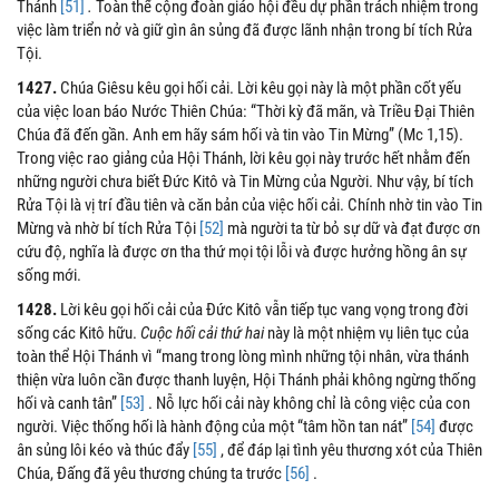
Thánh
[51]
.
Toàn thể cộng đoàn giáo hội đều dự phần trách nhiệm trong
việc làm triển nở và giữ gìn ân sủng đã được lãnh nhận trong bí tích Rửa
Tội.
1427.
Chúa Giêsu kêu gọi hối cải. Lời kêu gọi này là một phần cốt yếu
của việc loan báo Nước Thiên Chúa: “Thời kỳ đã mãn, và Triều Đại Thiên
Chúa đã đến gần. Anh em hãy sám hối và tin vào Tin Mừng” (Mc 1,15).
Trong việc rao giảng của Hội Thánh, lời kêu gọi này trước hết nhằm đến
những người chưa biết Đức Kitô và Tin Mừng của Người. Như vậy, bí tích
Rửa Tội là vị trí đầu tiên và căn bản của việc hối cải. Chính nhờ tin vào Tin
Mừng và nhờ bí tích Rửa Tội
[52]
mà người ta từ bỏ sự dữ và đạt được ơn
cứu độ, nghĩa là được ơn tha thứ mọi tội lỗi và được hưởng hồng ân sự
sống mới.
1428.
Lời kêu gọi hối cải của Đức Kitô vẫn tiếp tục vang vọng trong đời
sống các Kitô hữu.
Cuộc hối cải thứ hai
này là một nhiệm vụ liên tục của
toàn thể Hội Thánh vì “mang trong lòng mình những tội nhân, vừa thánh
thiện vừa luôn cần được thanh luyện, Hội Thánh phải không ngừng thống
hối và canh tân”
[53]
. Nỗ lực hối cải này không chỉ là công việc của con
người. Việc thống hối là hành động của một “tâm hồn tan nát”
[54]
được
ân sủng lôi kéo và thúc đẩy
[55]
, để đáp lại tình yêu thương xót của Thiên
Chúa, Đấng đã yêu thương chúng ta trước
[56]
.