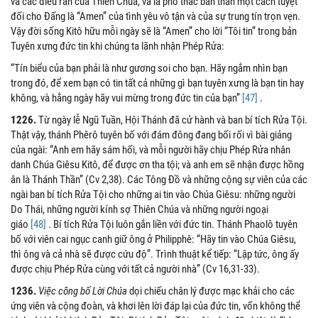
và các điều răn của Thiên Chúa, và là phó thác bản thân một cách tuyệt
đối cho Đấng là “Amen” của tình yêu vô tận và của sự trung tín trọn vẹn.
Vậy đời sống Kitô hữu mỗi ngày sẽ là “Amen” cho lời “Tôi tin” trong bản
Tuyên xưng đức tin khi chúng ta lãnh nhận Phép Rửa:
“Tín biểu của bạn phải là như gương soi cho bạn. Hãy ngắm nhìn bạn
trong đó, để xem bạn có tin tất cả những gì bạn tuyên xưng là bạn tin hay
không, và hằng ngày hãy vui mừng trong đức tin của bạn”
[47]
.
1226.
Từ ngày lễ Ngũ Tuần, Hội Thánh đã cử hành và ban bí tích Rửa Tội.
Thật vậy, thánh Phêrô tuyên bố với đám đông đang bối rối vì bài giảng
của ngài: “Anh em hãy sám hối, và mỗi người hãy chịu Phép Rửa nhân
danh Chúa Giêsu Kitô, để được ơn tha tội; và anh em sẽ nhận được hồng
ân là Thánh Thần” (Cv 2,38). Các Tông Đồ và những cộng sự viên của các
ngài ban bí tích Rửa Tội cho những ai tin vào Chúa Giêsu: những người
Do Thái, những người kính sợ Thiên Chúa và những người ngoại
giáo
[48]
. Bí tích Rửa Tội luôn gắn liền với đức tin. Thánh Phaolô tuyên
bố với viên cai ngục canh giữ ông ở Philipphê: “Hãy tin vào Chúa Giêsu,
thì ông và cả nhà sẽ được cứu độ”. Trình thuật kể tiếp: “Lập tức, ông ấy
được chịu Phép Rửa cùng với tất cả người nhà” (Cv 16,31-33).
1236.
Việc công bố Lời Chúa
dọi chiếu chân lý được mạc khải cho các
ứng viên và cộng đoàn, và khơi lên lời đáp lại của đức tin, vốn không thể