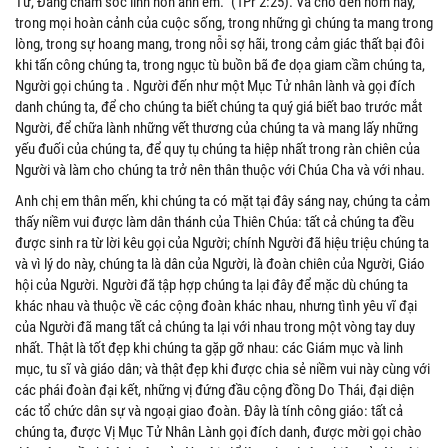
Tử, Đấng chăm sóc linh hồn anh em.” (1Pr 2:25). Và cho đến hôm nay,
trong mọi hoàn cảnh của cuộc sống, trong những gì chúng ta mang trong
lòng, trong sự hoang mang, trong nỗi sợ hãi, trong cảm giác thất bại đôi
khi tấn công chúng ta, trong ngục tù buồn bã đe dọa giam cầm chúng ta,
Người gọi chúng ta . Người đến như một Mục Tử nhân lành và gọi đích
danh chúng ta, để cho chúng ta biết chúng ta quý giá biết bao trước mắt
Người, để chữa lành những vết thương của chúng ta và mang lấy những
yếu đuối của chúng ta, để quy tụ chúng ta hiệp nhất trong ràn chiên của
Người và làm cho chúng ta trở nên thân thuộc với Chúa Cha và với nhau.
Anh chị em thân mến, khi chúng ta có mặt tại đây sáng nay, chúng ta cảm
thấy niềm vui được làm dân thánh của Thiên Chúa: tất cả chúng ta đều
được sinh ra từ lời kêu gọi của Người; chính Người đã hiệu triệu chúng ta
và vì lý do này, chúng ta là dân của Người, là đoàn chiên của Người, Giáo
hội của Người. Người đã tập hợp chúng ta lại đây để mặc dù chúng ta
khác nhau và thuộc về các cộng đoàn khác nhau, nhưng tình yêu vĩ đại
của Người đã mang tất cả chúng ta lại với nhau trong một vòng tay duy
nhất. Thật là tốt đẹp khi chúng ta gặp gỡ nhau: các Giám mục và linh
mục, tu sĩ và giáo dân; và thật đẹp khi được chia sẻ niềm vui này cùng với
các phái đoàn đại kết, những vị đứng đầu cộng đồng Do Thái, đại diện
các tổ chức dân sự và ngoại giao đoàn. Đây là tính công giáo: tất cả
chúng ta, được Vị Mục Tử Nhân Lành gọi đích danh, được mời gọi chào