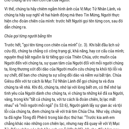
cho chúng ta trở nên con cái của Người.
Vì thế, chúng ta hãy chiêm ngắm hình ảnh của Vị Mục Tử Nhân Lành, và
chúng ta hãy suy nghĩ về hai hành động mà theo Tin Mừng, Người thực
hiện cho đoàn chiên của mình: trước hết Người gọi tên từng con, sau đó
dẫn chúng ra.
Chúa gọi từng người bằng tên
Trước hết, “gọi tên từng con chiên của mình” (c. 3). Khi bắt đầu lịch sử
cứu độ, chúng ta chẳng có công trạng gì, khả năng, hay cơ cấu của mình;
nguyên thuỷ bắt nguồn là từ tiếng gọi của Thiên Chúa, ước muốn của
Người đến với chúng ta, sự quan tâm của Người đối với mỗi người chúng
ta, lòng thương xót dồi dào của Người muốn cứu chúng ta khỏi tội lỗi và
sự chết, để ban cho chúng ta sự sống dồi dào và niềm vui bất tận. Chúa
Giêsu đến với tư cách là Mục Tử Nhân Lành để gọi chúng ta và đưa
chúng ta về nhà. Khi đó, chúng ta, nhớ lại với lòng biết ơn, có thể nhớ lại
tình yêu của Người dành cho chúng ta, vì chúng ta những kẻ đã xa Người,
vâng, trong khi “tất cả chúng ta, với tư cách là đoàn chiên, bị lạc mất
nhau” và “mỗi người mỗi ngả” (Is 53:6), Người gánh lấy sự gian ác và tội
lỗi của chúng ta, đem chúng ta về với trái tim Chúa Cha. Như vậy, chúng
ta đã nghe Tông đồ Phêrô trong bài đọc thứ hai: “Trước kia anh em
chẳng khác nào những con chiên lạc, nhưng nay đã quay về với Vị Mục