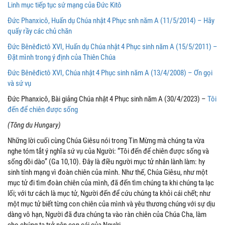
Linh mục tiếp tục sứ mạng của Đức Kitô
Đức Phanxicô, Huấn dụ Chúa nhật 4 Phục snh năm A (11/5/2014) – Hãy
quấy rầy các chủ chăn
Đức Bênêđictô XVI, Huấn dụ Chúa nhật 4 Phục sinh năm A (15/5/2011) –
Đặt mình trong ý định của Thiên Chúa
Đức Bênêđictô XVI, Chúa nhật 4 Phục sinh năm A (13/4/2008) – Ơn gọi
và sứ vụ
Đức Phanxicô, Bài giảng Chúa nhật 4 Phục sinh năm A (30/4/2023) –
Tôi
đến để chiên được sống
(Tông du Hungary)
Những lời cuối cùng Chúa Giêsu nói trong Tin Mừng mà chúng ta vừa
nghe tóm tắt ý nghĩa sứ vụ của Người: “Tôi đến để chiên được sống và
sống dồi dào” (Ga 10,10). Đây là điều người mục tử nhân lành làm: hy
sinh tính mạng vì đoàn chiên của mình. Như thế, Chúa Giêsu, như một
mục tử đi tìm đoàn chiên của mình, đã đến tìm chúng ta khi chúng ta lạc
lối; với tư cách là mục tử, Người đến để cứu chúng ta khỏi cái chết; như
một mục tử biết từng con chiên của mình và yêu thương chúng với sự dịu
dàng vô hạn, Người đã đưa chúng ta vào ràn chiên của Chúa Cha, làm