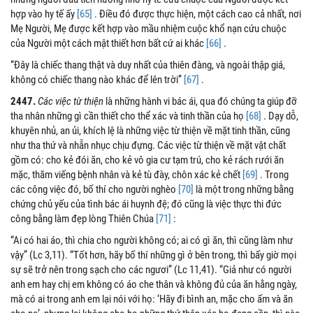
hợp vào hy tế ấy
[65]
. Điều đó được thực hiện, một cách cao cả nhất, nơi
Mẹ Người, Mẹ được kết hợp vào mầu nhiệm cuộc khổ nạn cứu chuộc
của Người một cách mật thiết hơn bất cứ ai khác
[66]
.
“Đây là chiếc thang thật và duy nhất của thiên đàng, và ngoài thập giá,
không có chiếc thang nào khác để lên trời”
[67]
.
2447.
Các việc từ thiện
là những hành vi bác ái, qua đó chúng ta giúp đỡ
tha nhân những gì cần thiết cho thể xác và tinh thần của họ
[68]
. Dạy dỗ,
khuyên nhủ, an ủi, khích lệ là những việc từ thiện về mặt tinh thần, cũng
như tha thứ và nhẫn nhục chịu đựng. Các việc từ thiện về mặt vật chất
gồm có: cho kẻ đói ăn, cho kẻ vô gia cư tạm trú, cho kẻ rách rưới ăn
mặc, thăm viếng bệnh nhân và kẻ tù đày, chôn xác kẻ chết
[69]
. Trong
các công việc đó, bố thí cho người nghèo
[70]
là một trong những bằng
chứng chủ yếu của tình bác ái huynh đệ; đó cũng là việc thực thi đức
công bằng làm đẹp lòng Thiên Chúa
[71]
:
“Ai có hai áo, thì chia cho người không có; ai có gì ăn, thì cũng làm như
vậy” (Lc 3,11). “Tốt hơn, hãy bố thí những gì ở bên trong, thì bấy giờ mọi
sự sẽ trở nên trong sạch cho các ngươi” (Lc 11,41). “Giả như có người
anh em hay chị em không có áo che thân và không đủ của ăn hằng ngày,
mà có ai trong anh em lại nói với họ: ‘Hãy đi bình an, mặc cho ấm và ăn