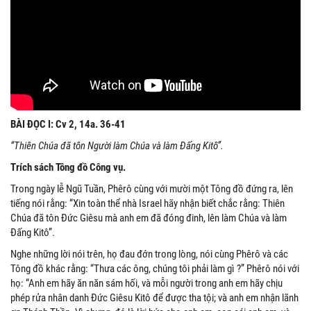
BÀI ĐỌC I: Cv 2, 14a. 36-41
“Thiên Chúa đã tôn Người làm Chúa và làm Đấng Kitô”.
Trích sách Tông đồ Công vụ.
Trong ngày lễ Ngũ Tuần, Phêrô cùng với mười một Tông đồ đứng ra, lên
tiếng nói rằng: “Xin toàn thể nhà Israel hãy nhận biết chắc rằng: Thiên
Chúa đã tôn Đức Giêsu mà anh em đã đóng đinh, lên làm Chúa và làm
Đấng Kitô”.
Nghe những lời nói trên, họ đau đớn trong lòng, nói cùng Phêrô và các
Tông đồ khác rằng: “Thưa các ông, chúng tôi phải làm gì ?” Phêrô nói với
họ: “Anh em hãy ăn năn sám hối, và mỗi người trong anh em hãy chịu
phép rửa nhân danh Đức Giêsu Kitô để được tha tội; và anh em nhận lãnh