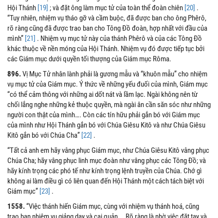
Hội Thánh
[19]
; và đặt ông làm mục tử của toàn thể đoàn chiên
[20]
.
“Tuy nhiên, nhiệm vụ tháo gỡ và cầm buộc, đã được ban cho ông Phêrô,
rõ ràng cũng đã được trao ban cho Tông Đồ đoàn, hợp nhất với đầu của
mình”
[21]
. Nhiệm vụ mục tử này của thánh Phêrô và của các Tông Đồ
khác thuộc về nền móng của Hội Thánh. Nhiệm vụ đó được tiếp tục bởi
các Giám mục dưới quyền tối thượng của Giám mục Rôma.
896.
Vị Mục Tử nhân lành phải là gương mẫu và “khuôn mẫu” cho nhiệm
vụ mục tử của Giám mục. Ý thức về những yếu đuối của mình, Giám mục
“có thể cảm thông với những ai dốt nát và lầm lạc. Ngài không nên từ
chối lắng nghe những kẻ thuộc quyền, mà ngài ân cần săn sóc như những
người con thật của mình…. Còn các tín hữu phải gắn bó với Giám mục
của mình như Hội Thánh gắn bó với Chúa Giêsu Kitô và như Chúa Giêsu
Kitô gắn bó với Chúa Cha”
[22]
.
“Tất cả anh em hãy vâng phục Giám mục, như Chúa Giêsu Kitô vâng phục
Chúa Cha; hãy vâng phục linh mục đoàn như vâng phục các Tông Đồ; và
hãy kính trọng các phó tế như kính trọng lệnh truyền của Chúa. Chớ gì
không ai làm điều gì có liên quan đến Hội Thánh một cách tách biệt với
Giám mục”
[23]
.
1558.
“Việc thánh hiến Giám mục, cùng với nhiệm vụ thánh hoá, cũng
trao ban nhiệm vụ giảng dạy và cai quản…. Rõ ràng là nhờ việc đặt tay và