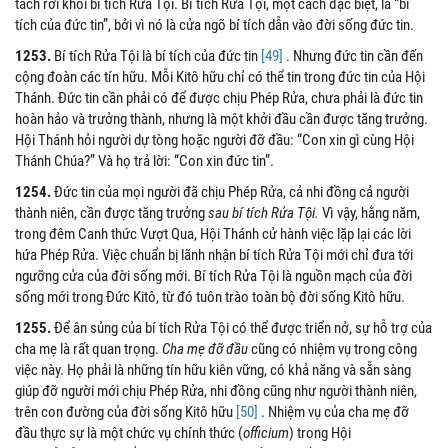
tách rời khỏi bí tích Rửa Tội. Bí tích Rửa Tội, một cách đặc biệt, là “bí
tích của đức tin”, bởi vì nó là cửa ngõ bí tích dẫn vào đời sống đức tin.
1253.
Bí tích Rửa Tội là bí tích của đức tin
[49]
. Nhưng đức tin cần đến
cộng đoàn các tín hữu. Mỗi Kitô hữu chỉ có thể tin trong đức tin của Hội
Thánh. Đức tin cần phải có để được chịu Phép Rửa, chưa phải là đức tin
hoàn hảo và trưởng thành, nhưng là một khởi đầu cần được tăng trưởng.
Hội Thánh hỏi người dự tòng hoặc người đỡ đầu: “Con xin gì cùng Hội
Thánh Chúa?” Và họ trả lời: “Con xin đức tin”.
1254.
Đức tin của mọi người đã chịu Phép Rửa, cả nhi đồng cả người
thành niên, cần được tăng trưởng
sau bí tích Rửa Tội.
Vì vậy, hằng năm,
trong đêm Canh thức Vượt Qua, Hội Thánh cử hành việc lặp lại các lời
hứa Phép Rửa. Việc chuẩn bị lãnh nhận bí tích Rửa Tội mới chỉ đưa tới
ngưỡng cửa của đời sống mới. Bí tích Rửa Tội là nguồn mạch của đời
sống mới trong Đức Kitô, từ đó tuôn trào toàn bộ đời sống Kitô hữu.
1255.
Để ân sủng của bí tích Rửa Tội có thể được triển nở, sự hỗ trợ của
cha mẹ là rất quan trọng.
Cha mẹ đỡ đầu
cũng có nhiệm vụ trong công
việc này. Họ phải là những tín hữu kiên vững, có khả năng và sẵn sàng
giúp đỡ người mới chịu Phép Rửa, nhi đồng cũng như người thành niên,
trên con đường của đời sống Kitô hữu
[50]
. Nhiệm vụ của cha mẹ đỡ
đầu thực sự là một chức vụ chính thức (
officium
) trong Hội