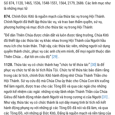
Số 874, 1120, 1465, 1536, 1548-1551, 1564, 2179, 2686: Các linh mục như
là những mục tử
874.
Chính Đức Kitô là nguồn mạch của thừa tác vụ trong Hội Thánh.
Chính Người đã thiết lập thừa tác vụ, và trao ban thẩm quyền, sứ vụ,
phương hướng và mục đích cho thừa tác vụ trong Hội Thánh:
“Để dân Thiên Chúa được chăn dắt và luôn được tăng trưởng, Chúa Kitô
đã thiết lập các thừa tác vụ khác nhau trong Hội Thánh của Người hầu
mưu ích cho toàn thân. Thật vậy, các thừa tác viên, những người sử dụng
quyền thánh chức, phục vụ các anh chị em mình, để mọi người thuộc dân
Thiên Chúa … đạt tới ơn cứu độ”
[29]
.
1120.
Thừa tác vụ có chức thánh hay “chức tư tế
thừa tác
”
[30]
là để
phục vụ chức tư tế do bí tích Rửa Tội. Chức tư tế thừa tác bảo đảm rằng
trong các bí tích, chính Đức Kitô hành động nhờ Chúa Thánh Thần cho
Hội Thánh. Sứ vụ cứu độ mà Chúa Cha ủy thác cho Chúa Con khi xuống
thế làm người, được trao cho các Tông Đồ và qua các ngài cho những
người kế nhiệm các ngài: những vị này lãnh nhận Thánh Thần của Chúa
Giêsu để hành động nhân danh Người và trong cương vị của Người
[31]
.
Như vậy, thừa tác vụ có chức thánh là sợi dây mang tính bí tích nối kết
hành động phụng vụ với những gì các Tông Đồ đã nói và đã làm, và qua
các Tông Đồ, với những gì Đức Kitô, Đấng là nguồn mạch và nền tảng của