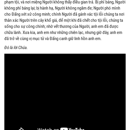
phạm tội, và nơi miệng Người không thấy điều gian trá. Bị phỉ báng, Người
không phỉ báng lại; bị hành hạ, Người không ngăm đe; Người phó mình
cho Đấng xét xử công minh; chính Người đã gánh vác tội lỗi chúng ta nơi
thân xác Người trên cây khổ giá, để một khi đã chết cho tội lỗi, chúng ta
sống cho sự công chính; nhờ vết thương của Người, anh em đã được
chữa lành. Xưa kia, anh em như những chiên lạc, nhưng giờ đây, anh em
đã trở về cùng vị mục tử và Đấng canh giữ linh hồn anh em.
Đó là lời Chúa.