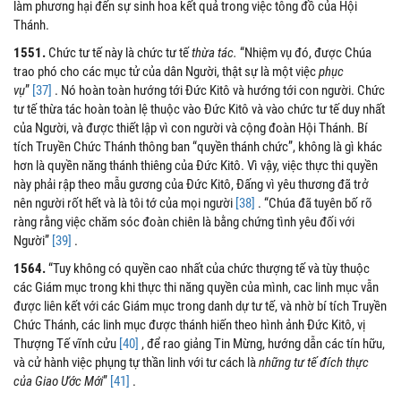
làm phương hại đến sự sinh hoa kết quả trong việc tông đồ của Hội
Thánh.
1551.
Chức tư tế này là chức tư tế
thừa tác.
“Nhiệm vụ đó, được Chúa
trao phó cho các mục tử của dân Người, thật sự là một việc
phục
vụ
”
[37]
. Nó hoàn toàn hướng tới Đức Kitô và hướng tới con người. Chức
tư tế thừa tác hoàn toàn lệ thuộc vào Đức Kitô và vào chức tư tế duy nhất
của Người, và được thiết lập vì con người và cộng đoàn Hội Thánh. Bí
tích Truyền Chức Thánh thông ban “quyền thánh chức”, không là gì khác
hơn là quyền năng thánh thiêng của Đức Kitô. Vì vậy, việc thực thi quyền
này phải rập theo mẫu gương của Đức Kitô, Đấng vì yêu thương đã trở
nên người rốt hết và là tôi tớ của mọi người
[38]
. “Chúa đã tuyên bố rõ
ràng rằng việc chăm sóc đoàn chiên là bằng chứng tình yêu đối với
Người”
[39]
.
1564.
“Tuy không có quyền cao nhất của chức thượng tế và tùy thuộc
các Giám mục trong khi thực thi năng quyền của mình, cac linh mục vẫn
được liên kết với các Giám mục trong danh dự tư tế, và nhờ bí tích Truyền
Chức Thánh, các linh mục được thánh hiến theo hình ảnh Đức Kitô, vị
Thượng Tế vĩnh cửu
[40]
, để rao giảng Tin Mừng, hướng dẫn các tín hữu,
và cử hành việc phụng tự thần linh với tư cách là
những tư tế đích thực
của Giao Ước Mới
”
[41]
.