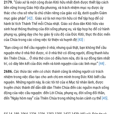
2179.
“
Giáo xứ
là một cộng đoàn Kitô hữu nhất định được thiết lập cách
bền vững trong Giáo Hội địa phương, và trách nhiệm mục vụ được ủy
thác cho cha sở như là chủ chăn riêng của giáo xứ ấy, dưới quyền Giám
mục giáo phận”
[42]
. Giáo xứ là nơi mọi tín hữu có thể tập họp để cử
hành bí tích Thánh Thể mỗi Chúa nhật. Giáo xứ đưa dân Kitô hữu vào
sinh hoạt thông thường của đời sống phụng vụ, và tập họp họ để cử hành
phụng vụ, giảng dạy cho họ giáo lý cứu độ của Đức Kitô; thực thi đức mến
của Chúa trong các công việc từ thiện và huynh đệ
[43]
:
“Bạn cũng có thể cầu nguyện ở nhà; nhưng quả thật, bạn không thể cầu
nguyện như ở nhà thờ được, vì ở nhà thờ có đông người, đồng thanh kêu
lên Thiên Chúa…. Ở nhà thờ còn có điều hơn nữa, đó là sự đồng tâm nhất
trí, có dây liên kết của đức mến và kinh nguyện của các linh mục”
[44]
.
2686.
Các thừa tác viên có chức thánh
cũng là những người có trách
nhiệm trong việc đào tạo cho anh chị em mình trong Đức Kitô biết cầu
nguyện. Những người này, là các tôi tớ của vị Mục tử nhân lành, được
truyền chức thánh để dẫn dắt dân Thiên Chúa đến các nguồn mạch sống
động của việc cầu nguyện: đến Lời Chúa, phụng vụ, đời sống đối thần,
đến “Ngày hôm nay” của Thiên Chúa trong những hoàn cảnh cụ thể
[45]
.