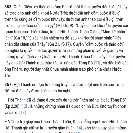
553.
Chúa Giêsu ủy thác cho ông Phêrô một thẩm quyền đặc biệt: “Thầy
sẽ trao cho anh chìa khoá Nước Trời; dưới đất anh cầm buộc điều gì,
trên trời cũng sẽ cầm buộc như vậy; dưới đất anh tháo cởi điều gì, trên
trời cũng sẽ tháo cởi như vậy” (Mt 16,19). “Quyền chìa khoá” là quyền cai
quản Nhà của Thiên Chúa, tức là Hội Thánh. Chúa Giêsu, “Mục Tử nhân
lành” (Ga 10,11) xác nhận nhiệm vụ đó sau khi Người phục sinh: “Hãy
chăn dắt chiên của Thầy” (Ga 21,15-17). Quyền “cầm buộc và tháo cởi”
có nghĩa là quyền tha tội, quyền đưa ra những phán quyết về giáo lý và
những quyết định về kỷ luật trong Hội Thánh. Chúa Giêsu ủy thác quyền
này cho Hội Thánh qua thừa tác vụ của các Tông Đồ
[11]
, và đặc biệt của
ông Phêrô, người duy nhất Chúa minh nhiên trao phó chìa khóa Nước
Trời.
857.
Hội Thánh có đặc tính tông truyền vì được đặt nền trên các Tông
Đồ, và điều này được hiểu theo ba nghĩa:
– Hội Thánh đã và đang được xây dựng trên “nền móng là các Tông Đồ”
(Ep 2,20)
[12]
, là những chứng nhân đã được chính Đức Kitô tuyển chọn
và sai đi
[13]
;
– Với sự trợ giúp của Chúa Thánh Thần, Đấng hằng ngự trong Hội Thánh,
Hội Thánh gìn giữ và lưu truyền giáo huấn
[14]
, kho tàng quý báu, những