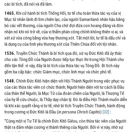
các bí tích, đã nói và đã làm.
1465.
Khi cử hành bí tích Thống Hối, tư tế chu toàn thừa tác vụ của vị
Mục tử nhân lành đi tìm chiên lạc, của người Samaritanô nhân hậu băng
bó các vết thương, của người Cha chờ đợi đứa con hoang đàng và đón
nhận nó khi nó trở về, của vị thẩm phán công chính không thiên vị ai, và
xét xử vừa công bằng vừa hay thương xót. Tắt một lời, tư tế là dấu chỉ và
là dụng cụ của tình yêu thương xót của Thiên Chúa đối với tội nhân.
1536.
Truyền Chức Thánh là bí tích qua đó, sứ vụ Đức Kitô đã ủy thác
cho các Tông Đồ của Người được tiếp tục thực thi trong Hội Thánh cho
đến tận thế: vì vậy, đây là bí tích của thừa tác vụ Tông Đồ. Bí tích này
gồm ba cấp bậc: chức Giám mục, chức linh mục và chức phó tế.
1548.
Chính Đức Kitô hiện diện với Hội Thánh Người trong việc phục vụ
của các thừa tác viên có chức thánh; Người hiện diện với tư cách là Đầu
của thân thể Người, là Mục Tử của đoàn chiên của Người, là Thượng Tế
của hy lễ cứu chuộc, là Thầy dạy chân lý. Đó là điều Hội Thánh muốn diễn
tả khi xác quyết rằng vị tư tế, nhờ bí tích Truyền Chức Thánh, hành động
trong cương vị Đức Kitô là Đầu (
in persona
Christi Capitis
)
[32]
:
“Cùng một vị Tư Tế là chính Đức Kitô Giêsu, còn thừa tác viên của Người
thật ra đảm nhận cương vị thánh thiêng của Người. Bởi vì vị này, nhờ sự