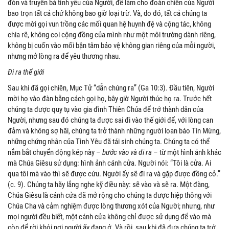
đón và truyền bá tình yêu của Người, để làm cho đoàn chiên của Người
bao trọn tất cả chứ không bao giờ loại trừ. Và, do đó, tất cả chúng ta
được mời gọi vun trồng các mối quan hệ huynh đệ và cộng tác, không
chia rẽ, không coi cộng đồng của mình như một môi trường dành riêng,
không bị cuốn vào mối bận tâm bảo vệ không gian riêng của mỗi người,
nhưng mở lòng ra để yêu thương nhau.
Đi ra thế giới
Sau khi đã gọi chiên, Mục Tử “dẫn chúng ra” (Ga 10:3). Đầu tiên, Người
mời họ vào đàn bằng cách gọi họ, bây giờ Người thúc họ ra. Trước hết
chúng ta được quy tụ vào gia đình Thiên Chúa để trở thành dân của
Người, nhưng sau đó chúng ta được sai đi vào thế giới để, với lòng can
đảm và không sợ hãi, chúng ta trở thành những người loan báo Tin Mừng,
những chứng nhân của Tình Yêu đã tái sinh chúng ta. Chúng ta có thể
nắm bắt chuyển động kép này –
bước vào và đi ra
– từ một hình ảnh khác
mà Chúa Giêsu sử dụng: hình ảnh cánh cửa. Người nói: “Tôi là cửa. Ai
qua tôi mà vào thì sẽ được cứu. Người ấy sẽ đi ra và gặp được đồng cỏ.”
(c. 9). Chúng ta hãy lắng nghe kỹ điều này: sẽ vào và sẽ ra. Một đàng,
Chúa Giêsu là cánh cửa đã mở rộng cho chúng ta được hiệp thông với
Chúa Cha và cảm nghiệm được lòng thương xót của Người; nhưng, như
mọi người đều biết, một cánh cửa không chỉ được sử dụng để vào mà
còn để rời khỏi nơi người ấy đang ở. Và rồi, sau khi đã đưa chúng ta trở