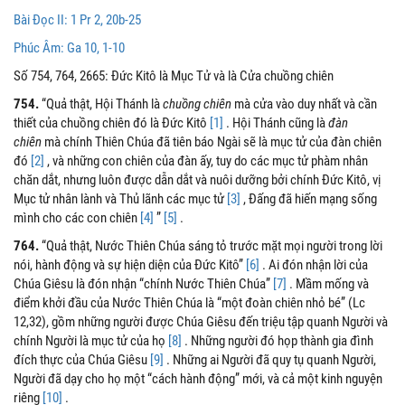
Bài Ðọc II: 1 Pr 2, 20b-25
Phúc Âm: Ga 10, 1-10
Số 754, 764, 2665: Đức Kitô là Mục Tử và là Cửa chuồng chiên
754.
“Quả thật, Hội Thánh là
chuồng chiên
mà cửa vào duy nhất và cần
thiết của chuồng chiên đó là Đức Kitô
[1]
. Hội Thánh cũng là
đàn
chiên
mà chính Thiên Chúa đã tiên báo Ngài sẽ là mục tử của đàn chiên
đó
[2]
, và những con chiên của đàn ấy, tuy do các mục tử phàm nhân
chăn dắt, nhưng luôn được dẫn dắt và nuôi dưỡng bởi chính Đức Kitô, vị
Mục tử nhân lành và Thủ lãnh các mục tử
[3]
, Đấng đã hiến mạng sống
mình cho các con chiên
[4]
”
[5]
.
764.
“Quả thật, Nước Thiên Chúa sáng tỏ trước mặt mọi người trong lời
nói, hành động và sự hiện diện của Đức Kitô”
[6]
. Ai đón nhận lời của
Chúa Giêsu là đón nhận “chính Nước Thiên Chúa”
[7]
. Mầm mống và
điểm khởi đầu của Nước Thiên Chúa là “một đoàn chiên nhỏ bé” (Lc
12,32), gồm những người được Chúa Giêsu đến triệu tập quanh Người và
chính Người là mục tử của họ
[8]
. Những người đó họp thành gia đình
đích thực của Chúa Giêsu
[9]
. Những ai Người đã quy tụ quanh Người,
Người đã dạy cho họ một “cách hành động” mới, và cả một kinh nguyện
riêng
[10]
.