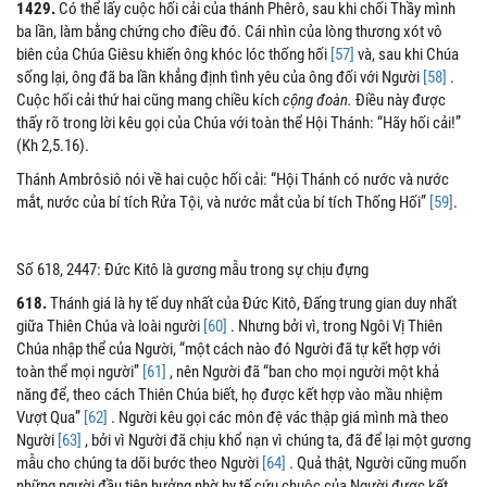
1429.
Có thể lấy cuộc hối cải của thánh Phêrô, sau khi chối Thầy mình
ba lần, làm bằng chứng cho điều đó. Cái nhìn của lòng thương xót vô
biên của Chúa Giêsu khiến ông khóc lóc thống hối
[57]
và, sau khi Chúa
sống lại, ông đã ba lần khẳng định tình yêu của ông đối với Người
[58]
.
Cuộc hối cải thứ hai cũng mang chiều kích
cộng đoàn.
Điều này được
thấy rõ trong lời kêu gọi của Chúa với toàn thể Hội Thánh: “Hãy hối cải!”
(Kh 2,5.16).
Thánh Ambrôsiô nói về hai cuộc hối cải: “Hội Thánh có nước và nước
mắt, nước của bí tích Rửa Tội, và nước mắt của bí tích Thống Hối”
[59]
.
Số 618, 2447: Đức Kitô là gương mẫu trong sự chịu đựng
618.
Thánh giá là hy tế duy nhất của Đức Kitô, Đấng trung gian duy nhất
giữa Thiên Chúa và loài người
[60]
. Nhưng bởi vì, trong Ngôi Vị Thiên
Chúa nhập thể của Người, “một cách nào đó Người đã tự kết hợp với
toàn thể mọi người”
[61]
, nên Người đã “ban cho mọi người một khả
năng để, theo cách Thiên Chúa biết, họ được kết hợp vào mầu nhiệm
Vượt Qua”
[62]
. Người kêu gọi các môn đệ vác thập giá mình mà theo
Người
[63]
, bởi vì Người đã chịu khổ nạn vì chúng ta, đã để lại một gương
mẫu cho chúng ta dõi bước theo Người
[64]
. Quả thật, Người cũng muốn
những người đầu tiên hưởng nhờ hy tế cứu chuộc của Người được kết