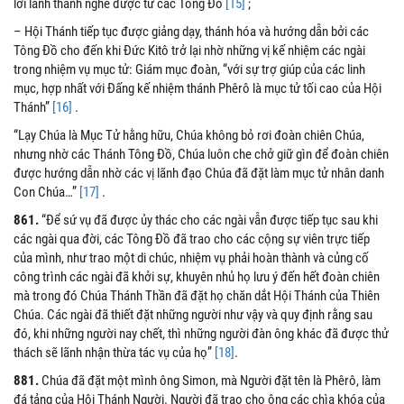
lời lành thánh nghe được từ các Tông Đồ
[15]
;
– Hội Thánh tiếp tục được giảng dạy, thánh hóa và hướng dẫn bởi các
Tông Đồ cho đến khi Đức Kitô trở lại nhờ những vị kế nhiệm các ngài
trong nhiệm vụ mục tử: Giám mục đoàn, “với sự trợ giúp của các linh
mục, hợp nhất với Đấng kế nhiệm thánh Phêrô là mục tử tối cao của Hội
Thánh”
[16]
.
“Lạy Chúa là Mục Tử hằng hữu, Chúa không bỏ rơi đoàn chiên Chúa,
nhưng nhờ các Thánh Tông Đồ, Chúa luôn che chở giữ gìn để đoàn chiên
được hướng dẫn nhờ các vị lãnh đạo Chúa đã đặt làm mục tử nhân danh
Con Chúa…”
[17]
.
861.
“Để sứ vụ đã được ủy thác cho các ngài vẫn được tiếp tục sau khi
các ngài qua đời, các Tông Đồ đã trao cho các cộng sự viên trực tiếp
của mình, như trao một di chúc, nhiệm vụ phải hoàn thành và củng cố
công trình các ngài đã khởi sự, khuyên nhủ họ lưu ý đến hết đoàn chiên
mà trong đó Chúa Thánh Thần đã đặt họ chăn dắt Hội Thánh của Thiên
Chúa. Các ngài đã thiết đặt những người như vậy và quy định rằng sau
đó, khi những người nay chết, thì những người đàn ông khác đã được thử
thách sẽ lãnh nhận thừa tác vụ của họ”
[18]
.
881.
Chúa đã đặt một mình ông Simon, mà Người đặt tên là Phêrô, làm
đá tảng của Hội Thánh Người. Người đã trao cho ông các chìa khóa của