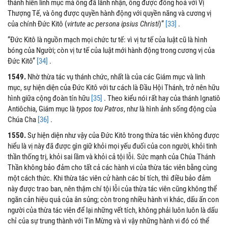
thánh hiến linh mục mà ông đã lãnh nhận, ông được đồng hoá với Vị
Thượng Tế, và ông được quyền hành động với quyền năng và cương vị
của chính Đức Kitô (
virtute ac persona ipsius Christi
)”
[33]
.
“Đức Kitô là nguồn mạch mọi chức tư tế: vì vị tư tế của luật cũ là hình
bóng của Người; còn vị tư tế của luật mới hành động trong cương vị của
Đức Kitô”
[34]
.
1549.
Nhờ thừa tác vụ thánh chức, nhất là của các Giám mục và linh
mục, sự hiện diện của Đức Kitô với tư cách là Đầu Hội Thánh, trở nên hữu
hình giữa cộng đoàn tín hữu
[35]
. Theo kiểu nói rất hay của thánh Ignatiô
Antiôchia, Giám mục là
typos tou Patros
, như là hình ảnh sống động của
Chúa Cha
[36]
.
1550.
Sự hiện diện như vậy của Đức Kitô trong thừa tác viên không được
hiểu là vị này đã được gìn giữ khỏi mọi yếu đuối của con người, khỏi tinh
thần thống trị, khỏi sai lầm và khỏi cả tội lỗi. Sức mạnh của Chúa Thánh
Thần không bảo đảm cho tất cả các hành vi của thừa tác viên bằng cùng
một cách thức. Khi thừa tác viên cử hành các bí tích, thì điều bảo đảm
này được trao ban, nên thậm chí tội lỗi của thừa tác viên cũng không thể
ngăn cản hiệu quả của ân sủng; còn trong nhiều hành vi khác, dấu ấn con
người của thừa tác viên để lại những vết tích, không phải luôn luôn là dấu
chỉ của sự trung thành với Tin Mừng và vì vậy những hành vi đó có thể