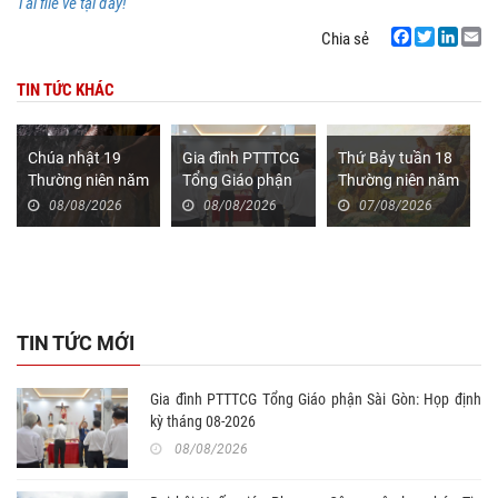
Tải file về tại đây!
Chia sẻ
Facebook
Twitter
LinkedIn
Email
TIN TỨC KHÁC
Chúa nhật 19
Gia đình PTTTCG
Thứ Bảy tuần 18
Thường niên năm
Tổng Giáo phận
Thường niên năm
A (Mt 14,22-33)
Sài Gòn: Họp
II (Mt 17,14-21)
08/08/2026
08/08/2026
07/08/2026
định kỳ tháng 08-
2026
TIN TỨC MỚI
Gia đình PTTTCG Tổng Giáo phận Sài Gòn: Họp định
kỳ tháng 08-2026
08/08/2026