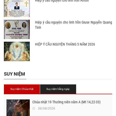
Hiệp ý cầu nguyện cho linh hồn Antôn
Hiệp ý cầu nguyện cho linh hồn Giuse Nguyễn Quang
Tinh
HIỆP Ý CẦU NGUYỆN THÁNG 5 NĂM 2026
SUY NIỆM
Suy niệm Chúa nhật
Suy niệm hằng ngày
Chúa nhật 19 Thường niên năm A (Mt 14,22-33)
08/08/2026