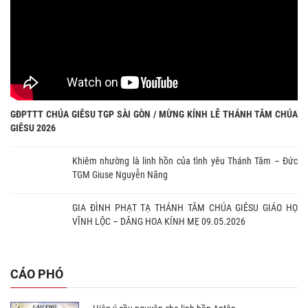
GĐPTTT CHÚA GIÊSU TGP SÀI GÒN / MỪNG KÍNH LỄ THÁNH TÂM CHÚA
GIÊSU 2026
Khiêm nhường là linh hồn của tình yêu Thánh Tâm – Đức
TGM Giuse Nguyễn Năng
GIA ĐÌNH PHẠT TẠ THÁNH TÂM CHÚA GIÊSU GIÁO HỌ
VĨNH LỘC – DÂNG HOA KÍNH MẸ 09.05.2026
CÁO PHÓ