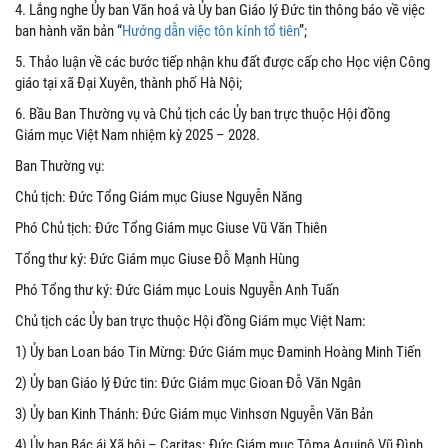
4. Lắng nghe Ủy ban Văn hoá và Ủy ban Giáo lý Đức tin thông báo về việc
ban hành văn bản “
Hướng dẫn việc tôn kính tổ tiên
”;
5. Thảo luận về các bước tiếp nhận khu đất được cấp cho Học viện Công
giáo tại xã Đại Xuyên, thành phố Hà Nội;
6. Bầu Ban Thường vụ và Chủ tịch các Ủy ban trực thuộc Hội đồng
Giám mục Việt Nam nhiệm kỳ 2025 – 2028.
Ban Thường vụ:
Chủ tịch: Đức Tổng Giám mục Giuse Nguyễn Năng
Phó Chủ tịch: Đức Tổng Giám mục Giuse Vũ Văn Thiên
Tổng thư ký: Đức Giám mục Giuse Đỗ Mạnh Hùng
Phó Tổng thư ký: Đức Giám mục Louis Nguyễn Anh Tuấn
Chủ tịch các Ủy ban trực thuộc Hội đồng Giám mục Việt Nam:
1) Ủy ban Loan báo Tin Mừng: Đức Giám mục Đaminh Hoàng Minh Tiến
2) Ủy ban Giáo lý Đức tin: Đức Giám mục Gioan Đỗ Văn Ngân
3) Ủy ban Kinh Thánh: Đức Giám mục Vinhsơn Nguyễn Văn Bản
4) Ủy ban Bác ái Xã hội – Caritas: Đức Giám mục Tôma Aquinô Vũ Đình