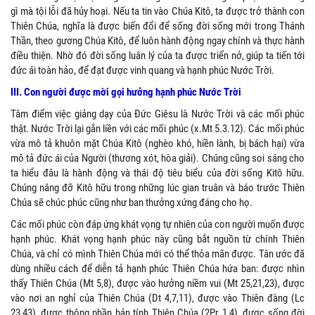
gì mà tội lỗi đã hủy hoại. Nếu ta tin vào Chúa Kitô, ta được trở thành con
Thiên Chúa, nghĩa là được biến đổi để sống đời sống mới trong Thánh
Thần, theo gương Chúa Kitô, để luôn hành động ngay chính và thực hành
điều thiện. Nhờ đó đời sống luân lý của ta được triển nở, giúp ta tiến tới
đức ái toàn hảo, để đạt được vinh quang và hạnh phúc Nước Trời.
III. Con người được mời gọi hưởng hạnh phúc Nước Trời
Tâm điểm việc giảng dạy của Đức Giêsu là Nước Trời và các mối phúc
thật. Nước Trời lại gắn liền với các mối phúc (x.Mt 5.3.12). Các mối phúc
vừa mô tả khuôn mặt Chúa Kitô (nghèo khó, hiền lành, bị bách hại) vừa
mô tả đức ái của Người (thương xót, hòa giải). Chúng cũng soi sáng cho
ta hiểu đâu là hành động và thái độ tiêu biểu của đời sống Kitô hữu.
Chúng nâng đỡ Kitô hữu trong những lúc gian truân và báo trước Thiên
Chúa sẽ chúc phúc cũng như ban thưởng xứng đáng cho họ.
Các mối phúc còn đáp ứng khát vọng tự nhiên của con người muốn được
hạnh phúc. Khát vọng hạnh phúc này cũng bắt nguồn từ chính Thiên
Chúa, và chỉ có mình Thiên Chúa mới có thể thỏa mãn được. Tân ước đã
dùng nhiều cách để diễn tả hạnh phúc Thiên Chúa hứa ban: được nhìn
thấy Thiên Chúa (Mt 5,8), được vào hưởng niềm vui (Mt 25,21,23), được
vào nơi an nghỉ của Thiên Chúa (Dt 4,7,11), được vào Thiên đàng (Lc
23,43), được thông phần bản tính Thiên Chúa (2Pr 1,4), được sống đời