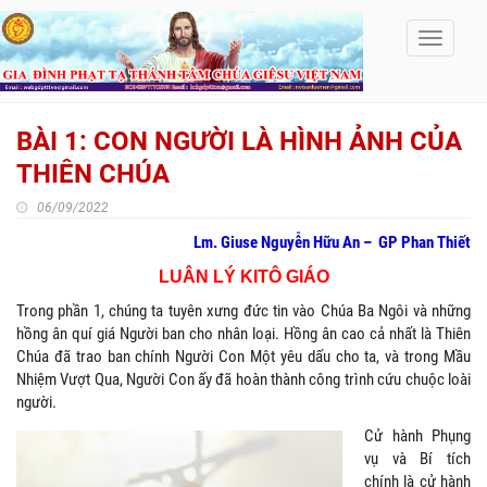
Toggle
navigati
BÀI 1: CON NGƯỜI LÀ HÌNH ẢNH CỦA
THIÊN CHÚA
06/09/2022
Lm. Giuse Nguyễn Hữu An –
GP Phan Thiết
LUÂN LÝ KITÔ GIÁO
Trong phần 1, chúng ta tuyên xưng đức tin vào Chúa Ba Ngôi và những
hồng ân quí giá Người ban cho nhân loại. Hồng ân cao cả nhất là Thiên
Chúa đã trao ban chính Người Con Một yêu dấu cho ta, và trong Mầu
Nhiệm Vượt Qua, Người Con ấy đã hoàn thành công trình cứu chuộc loài
người.
Cử hành Phụng
vụ và Bí tích
chính là cử hành