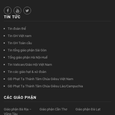
TIN TỨC
Tin đoàn thể
Tin GH Việt nam
Tin GH Toàn cầu
Tin tổng giáo phận Sài Gòn
Tổng giáo phận Hà Nội-Huế
Tin Vatican/Giáo Hội Việt Nam
Tin các giáo hạt & xứ đoàn
GĐ Phạt Tạ Thánh Tâm Chúa Giêsu Việt Nam
GĐ Phạt Tạ Thánh Tâm Chúa Giêsu Lào/Campuchia
CÁC GIÁO PHẬN
Giáo phận Bà Rịa –
Giáo phận Cần Thơ
Giáo phận Đà Lạt
Vũng Tàu