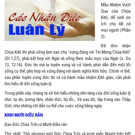
Mầu Nhiệm Vượt
Qua của Chúa
Kitô, để sinh ơn
ích cho tất cả
mọi người (Phần
2).
Đã đón nhận
Chúa Kitô thì phải sống làm sao cho "xứng đáng với Tin Mừng Chúa Kitô"
(Dl 1,27), phải kết hợp với Ngài và sống theo mẫu mực của Ngài (x. Ga
13, 12-16). Đức tin mà ta tuyên xưng và cử hành, phải dẫn đến một lối
sống cụ thể, phù hợp và xứng đáng với danh nghĩa Kitô hữu. Chính vì thế,
sau phần tuyên xưng đức tin và cử hành mầu nhiệm Kitô giáo, cần phải
tìm hiểu về đời sống luân lý.
Trong phần này, chúng ta sẽ tìm hiểu những nền tảng của đời sống luân lý
như: tự do, lương tâm, nhân đức, tội lỗi… Và sau đó, tập trung vào Thập
Giới, như những chỉ dẫn cụ thể cho cuộc sống hằng ngày.
KINH MƯỜI ĐIỀU RĂN
Đạo Đức Chúa Trời có Mười Điều răn:
Thứ nhất: Thờ phượng một Đức Chúa Trời và kính mến Người trên hết