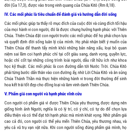
đời (Ga 17,3), được vào trong vinh quang của Chúa Kitô (Rm 8,18).
IV. Các mối phúc là tiêu chuẩn để đánh giá và hướng dẫn đời sống
Các mối phúc giúp ta thấy rõ mục đích của cuộc đời và cùng đích tối hậu
của mọi hành vi con người, đó là được chung hưởng hạnh phúc với Thiên
Chúa. Thiên Chúa đặt con người trước các mối phúc để họ phải chọn lựa
và quyết định đời sống luân lý của mình. Họ phải nhận biết ý muốn của
Thiên Chúa để thanh tẩy mình khỏi những bản năng xấu, loại bỏ quan
niệm sai lầm coi hạnh phúc chỉ tại cốt giàu sang, danh vọng, quyền lực,
hoặc chỉ cốt tại những công trình loài người, dẫu rất hữu ích như khoa
học kỹ thuật. Các mối phúc là con đường dẫn tới Nước Trời. Chúa Kitô
phải từng bước dấn thân vào con đường ấy, nhờ Lời Chúa Kitô và ân sủng
Chúa Thánh Thần mà thực hiện những hành vi trong đời thường để sinh
hoa kết trái tốt đẹp cho đồng loại và làm vinh danh Thiên Chúa.
V. Phẩm giá con người và hạnh phúc vĩnh cửu
Con người có phẩm giá vì được Thiên Chúa yêu thương, được dựng nên
giống hình ảnh Người, nghĩa là có lý trí, có ý chí, có tự do để chọn lựa
điều thiện và có thể đạt tới hạnh phúc mà mình khát vọng. Nhờ phẩm giá
cao cả đó, con người có thể yêu mến Thiên Chúa, yêu thương nhau, và
yêu cả vũ trụ vạn vật nữa. Khi con người sống đúng phẩm giá mình, họ