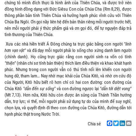
chứng tỏ mình đích thực là hình ảnh của Thiên Chúa, và được trở nên
đồng hình đồng dạng với Đức Giêsu Con của Chúa Cha (Rm 8,29), được
thông phần bản tính Thiên Chúa và hưởng hạnh phúc vĩnh cửu với Thiên
Chúa Ba Ngôi. Ơn gọi nầy liên hệ đến bản thân riêng mỗi người trước hết,
nên mỗi người phải ý thức phẩm giá và ơn gọi đó, để tự nguyện đáp trả
tình thương của Thiên Chúa.
Xưa các nhà hiền triết Á Đông chúng ta trực giác bằng con người
"linh
hơn vạn vật"
và đã dạy mỗi người phải lo sống cho xứng danh làm người
(chính danh). Họ cũng trực giác rằng con người sinh ra vốn có tính
"thiện"
(nhân chi sơ tính bản thiện) thích làm điều thiện và khao khát hạnh
phúc. Nhưng trong con người vẫn có thú tính nổi lên khiến con người
hung dữ, tham lam… Nay nhờ mạc khải của Chúa Kitô, và nhờ ơn cứu độ
của Người, Kitô hữu biết rõ hơn chỉ có hai con đường: con đường của
Chúa Kitô
"dẫn đến sự sống"
và con đường ngược lại
"dẫn tới diệt vong"
(Mt 7,13). Hơn nữa, Kitô hữu còn được ân sủng của Thánh Thần hướng
dẫn, trợ lực; vì thế, mỗi người phải sử dụng tự do của mình để suy nghĩ,
chọn lựa, và quyết định đi theo con đường của Chúa Kitô, đường dẫn tới
hạnh phúc thật trong Nước Trời.
Chia sẻ
Facebook
Twitter
LinkedIn
Email