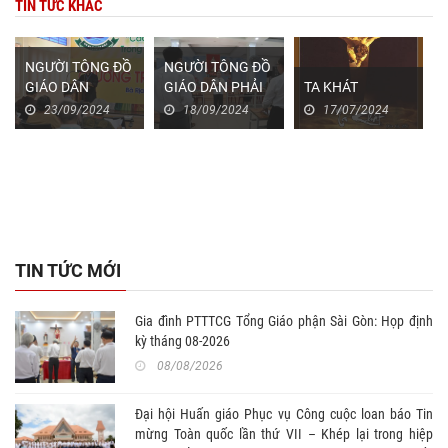
TIN TỨC KHÁC
NGƯỜI TÔNG ĐỒ
NGƯỜI TÔNG ĐỒ
GIÁO DÂN
GIÁO DÂN PHẢI
TA KHÁT
TRONG HỘI
LÀ MUỐI, LÀ
23/09/2024
18/09/2024
17/07/2024
THÁNH HIỆP
MEN, LÀ ÁNH
HÀNH
SÁNG
TIN TỨC MỚI
Gia đình PTTTCG Tổng Giáo phận Sài Gòn: Họp định
kỳ tháng 08-2026
08/08/2026
Đại hội Huấn giáo Phục vụ Công cuộc loan báo Tin
mừng Toàn quốc lần thứ VII – Khép lại trong hiệp