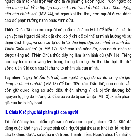
người, đã mạc khải trọn vẹn cho ta về phẩm giá con người:
"Con người có
hồn thiêng bất tử là thụ tạo duy nhất trên trái đất được Thiên Chúa dựng
nên cho chính họ"
(MV 24), và ngay khi thụ thai, con người được dành
cho số phận hưởng hạnh phúc vĩnh cửu.
Thiên Chúa đã cho con người có phẩm giá là có lý trí để hiểu biết trật tự
vạn vật mà Người đã sắp đặt cho, có ý chí để có thể tự mình hướng về sự
thiện đích thực, và còn có tự do là
"là dấu hiệu đặc sắc nhất về hình ảnh
Thiên Chúa nơi họ"
(x. MV 17). Nhờ các khả năng đó, con người nhận ra
được tiếng nói Thiên Chúa thúc đẩy họ làm lành lánh dữ (MV 16). Tiếng
nói này luôn luôn vang lên trong lương tâm họ. Vì thế khi thực thi đời
sống luân lý là con người chứng tỏ phẩm giá của mình.
Tuy nhiên
"ngay từ đầu lịch sử, con người bị quỷ dữ dụ dỗ và họ đã lạm
dụng tự do của mình"
(MV 13) để làm điều xấu. Dẫu thế, con người vẫn
còn giữ được lòng ao ước điều thiện, nhưng vì đã bị tổn thương bởi
nguyên tội, họ dễ hướng về điều ác và dễ bị sai lầm(x. Mt 13), khiến phẩm
giá của họ bị hủy hoại.
II. Chúa Kitô phục hồi phẩm giá con người
Tội lỗi đã hủy hoại phẩm giá cao cả của con người, nhưng Chúa Kitô đã
dùng cuộc khổ nạn và phục sinh của Người giải thoát ta khỏi tội lỗi và làm
cho ta đáng được sự sống mới trong Thánh Thần. Người phục hồi những